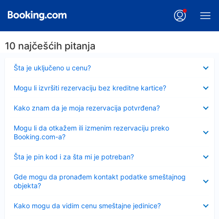
10 najčešćih pitanja
Sažeto
Šta je uključeno u cenu?
Sažeto
Mogu li izvršiti rezervaciju bez kreditne kartice?
Sažeto
Kako znam da je moja rezervacija potvrđena?
Sažeto
Mogu li da otkažem ili izmenim rezervaciju preko
Booking.com-a?
Sažeto
Šta je pin kod i za šta mi je potreban?
Sažeto
Gde mogu da pronađem kontakt podatke smeštajnog
objekta?
Sažeto
Kako mogu da vidim cenu smeštajne jedinice?