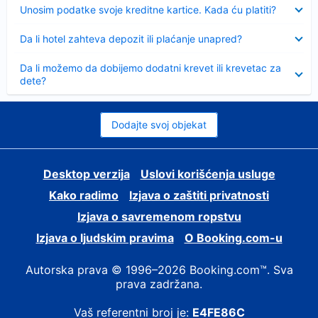
Sažeto
Unosim podatke svoje kreditne kartice. Kada ću platiti?
Sažeto
Da li hotel zahteva depozit ili plaćanje unapred?
Sažeto
Da li možemo da dobijemo dodatni krevet ili krevetac za
dete?
Dodajte svoj objekat
Desktop verzija
Uslovi korišćenja usluge
Kako radimo
Izjava o zaštiti privatnosti
Izjava o savremenom ropstvu
Izjava o ljudskim pravima
О Booking.com-u
Autorska prava © 1996–2026 Booking.com™. Sva
prava zadržana.
Vaš referentni broj je:
E4FE86C