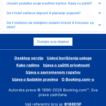
Sažeto
Unosim podatke svoje kreditne kartice. Kada ću platiti?
Sažeto
Da li hotel zahteva depozit ili plaćanje unapred?
Sažeto
Da li možemo da dobijemo dodatni krevet ili krevetac za
dete?
Dodajte svoj objekat
Desktop verzija
Uslovi korišćenja usluge
Kako radimo
Izjava o zaštiti privatnosti
Izjava o savremenom ropstvu
Izjava o ljudskim pravima
О Booking.com-u
Autorska prava © 1996–2026 Booking.com™. Sva
prava zadržana.
Vaš referentni broj je:
B188D5F