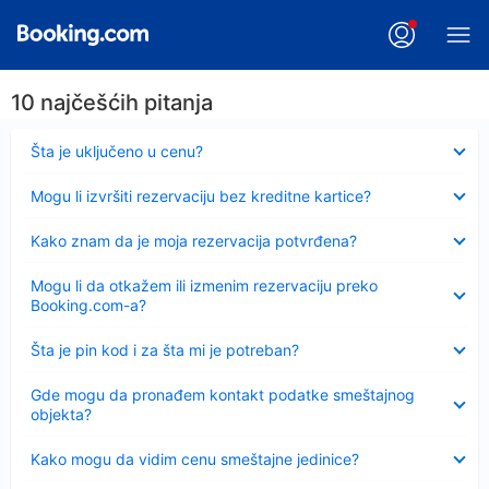
10 najčešćih pitanja
Sažeto
Šta je uključeno u cenu?
Sažeto
Mogu li izvršiti rezervaciju bez kreditne kartice?
Sažeto
Kako znam da je moja rezervacija potvrđena?
Sažeto
Mogu li da otkažem ili izmenim rezervaciju preko
Booking.com-a?
Sažeto
Šta je pin kod i za šta mi je potreban?
Sažeto
Gde mogu da pronađem kontakt podatke smeštajnog
objekta?
Sažeto
Kako mogu da vidim cenu smeštajne jedinice?