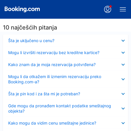
10 najčešćih pitanja
Sažeto
Šta je uključeno u cenu?
Sažeto
Mogu li izvršiti rezervaciju bez kreditne kartice?
Sažeto
Kako znam da je moja rezervacija potvrđena?
Sažeto
Mogu li da otkažem ili izmenim rezervaciju preko
Booking.com-a?
Sažeto
Šta je pin kod i za šta mi je potreban?
Sažeto
Gde mogu da pronađem kontakt podatke smeštajnog
objekta?
Sažeto
Kako mogu da vidim cenu smeštajne jedinice?