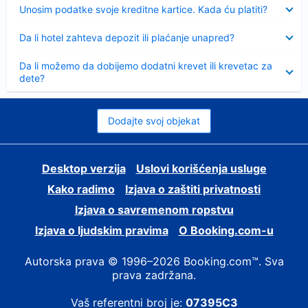
Sažeto
Unosim podatke svoje kreditne kartice. Kada ću platiti?
Sažeto
Da li hotel zahteva depozit ili plaćanje unapred?
Sažeto
Da li možemo da dobijemo dodatni krevet ili krevetac za
dete?
Dodajte svoj objekat
Desktop verzija
Uslovi korišćenja usluge
Kako radimo
Izjava o zaštiti privatnosti
Izjava o savremenom ropstvu
Izjava o ljudskim pravima
О Booking.com-u
Autorska prava © 1996–2026 Booking.com™. Sva
prava zadržana.
Vaš referentni broj je:
07395C3