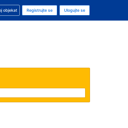
 u vezi sa rezervacijom
oj objekat
Registrujte se
Ulogujte se
ta je dinar
i jezik je Srpskom