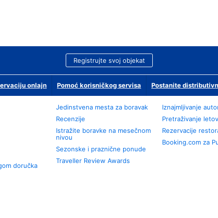
Registrujte svoj objekat
ervaciju onlajn
Pomoć korisničkog servisa
Postanite distributivn
Jedinstvena mesta za boravak
Iznajmljivanje aut
Recenzije
Pretraživanje leto
Istražite boravke na mesečnom
Rezervacije resto
nivou
Booking.com za P
Sezonske i praznične ponude
Traveller Review Awards
ugom doručka