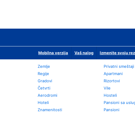
Mobilna verzija
Vaš nalog
Izmenite svoju rez
Zemlje
Privatni smeštaji
Regije
Apartmani
Gradovi
Rizortovi
Četvrti
Vile
Aerodromi
Hosteli
Hoteli
Pansioni sa usl
Znamenitosti
Pansioni