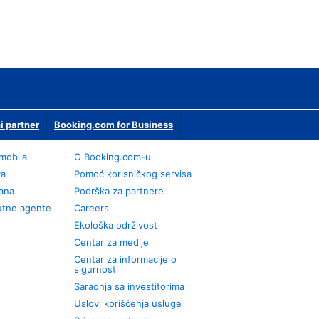
i partner
Booking.com for Business
omobila
О Booking.com-u
va
Pomoć korisničkog servisa
rana
Podrška za partnere
utne agente
Careers
Ekološka održivost
Centar za medije
Centar za informacije o
sigurnosti
Saradnja sa investitorima
Uslovi korišćenja usluge