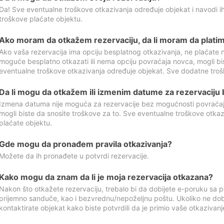
Da! Sve eventualne troškove otkazivanja određuje objekat i navodi ih
troškove plaćate objektu.
Ako moram da otkažem rezervaciju, da li moram da platim
Ako vaša rezervacija ima opciju besplatnog otkazivanja, ne plaćate n
moguće besplatno otkazati ili nema opciju povraćaja novca, mogli bi
eventualne troškove otkazivanja određuje objekat. Sve dodatne troš
Da li mogu da otkažem ili izmenim datume za rezervaciju
Izmena datuma nije moguća za rezervacije bez mogućnosti povraćaja
mogli biste da snosite troškove za to. Sve eventualne troškove otka
plaćate objektu.
Gde mogu da pronađem pravila otkazivanja?
Možete da ih pronađete u potvrdi rezervacije.
Kako mogu da znam da li je moja rezervacija otkazana?
Nakon što otkažete rezervaciju, trebalo bi da dobijete e-poruku sa p
prijemno sanduče, kao i bezvrednu/nepoželjnu poštu. Ukoliko ne dob
kontaktirate objekat kako biste potvrdili da je primio vaše otkazivanj