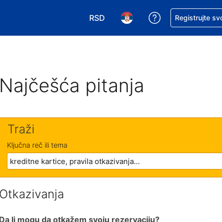
RSD
Zatražite pomoć
Registrujte sv
Izaberite valutu. Vaša trenutna valu
Izaberite jezik. Vaš trenutn
Najčešća pitanja
Traži
Ključna reč ili tema
Otkazivanja
Da li mogu da otkažem svoju rezervaciju?