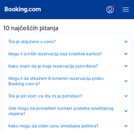
10 najčešćih pitanja
Sažeto
Šta je uključeno u cenu?
Sažeto
Mogu li izvršiti rezervaciju bez kreditne kartice?
Sažeto
Kako znam da je moja rezervacija potvrđena?
Sažeto
Mogu li da otkažem ili izmenim rezervaciju preko
Booking.com-a?
Sažeto
Šta je pin kod i za šta mi je potreban?
Sažeto
Gde mogu da pronađem kontakt podatke smeštajnog
objekta?
Sažeto
Kako mogu da vidim cenu smeštajne jedinice?