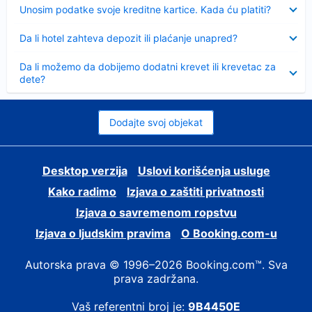
Sažeto
Unosim podatke svoje kreditne kartice. Kada ću platiti?
Sažeto
Da li hotel zahteva depozit ili plaćanje unapred?
Sažeto
Da li možemo da dobijemo dodatni krevet ili krevetac za
dete?
Dodajte svoj objekat
Desktop verzija
Uslovi korišćenja usluge
Kako radimo
Izjava o zaštiti privatnosti
Izjava o savremenom ropstvu
Izjava o ljudskim pravima
О Booking.com-u
Autorska prava © 1996–2026 Booking.com™. Sva
prava zadržana.
Vaš referentni broj je:
9B4450E