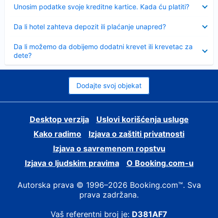
Sažeto
Unosim podatke svoje kreditne kartice. Kada ću platiti?
Sažeto
Da li hotel zahteva depozit ili plaćanje unapred?
Sažeto
Da li možemo da dobijemo dodatni krevet ili krevetac za
dete?
Dodajte svoj objekat
Desktop verzija
Uslovi korišćenja usluge
Kako radimo
Izjava o zaštiti privatnosti
Izjava o savremenom ropstvu
Izjava o ljudskim pravima
О Booking.com-u
Autorska prava © 1996–2026 Booking.com™. Sva
prava zadržana.
Vaš referentni broj je:
D381AF7