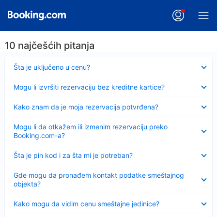
10 najčešćih pitanja
Sažeto
Šta je uključeno u cenu?
Sažeto
Mogu li izvršiti rezervaciju bez kreditne kartice?
Sažeto
Kako znam da je moja rezervacija potvrđena?
Sažeto
Mogu li da otkažem ili izmenim rezervaciju preko
Booking.com-a?
Sažeto
Šta je pin kod i za šta mi je potreban?
Sažeto
Gde mogu da pronađem kontakt podatke smeštajnog
objekta?
Sažeto
Kako mogu da vidim cenu smeštajne jedinice?