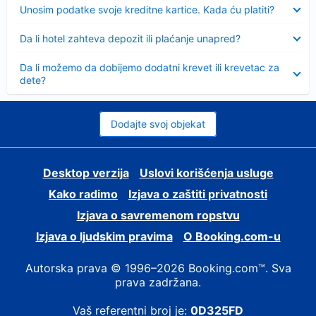
Sažeto
Unosim podatke svoje kreditne kartice. Kada ću platiti?
Sažeto
Da li hotel zahteva depozit ili plaćanje unapred?
Sažeto
Da li možemo da dobijemo dodatni krevet ili krevetac za
dete?
Dodajte svoj objekat
Desktop verzija
Uslovi korišćenja usluge
Kako radimo
Izjava o zaštiti privatnosti
Izjava o savremenom ropstvu
Izjava o ljudskim pravima
О Booking.com-u
Autorska prava © 1996–2026 Booking.com™. Sva
prava zadržana.
Vaš referentni broj je:
0D325FD