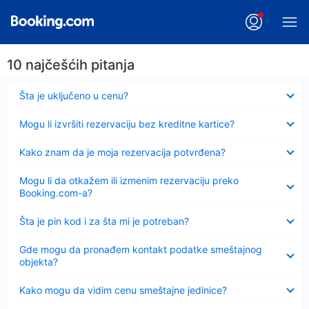
10 najčešćih pitanja
Sažeto
Šta je uključeno u cenu?
Sažeto
Mogu li izvršiti rezervaciju bez kreditne kartice?
Sažeto
Kako znam da je moja rezervacija potvrđena?
Sažeto
Mogu li da otkažem ili izmenim rezervaciju preko
Booking.com-a?
Sažeto
Šta je pin kod i za šta mi je potreban?
Sažeto
Gde mogu da pronađem kontakt podatke smeštajnog
objekta?
Sažeto
Kako mogu da vidim cenu smeštajne jedinice?