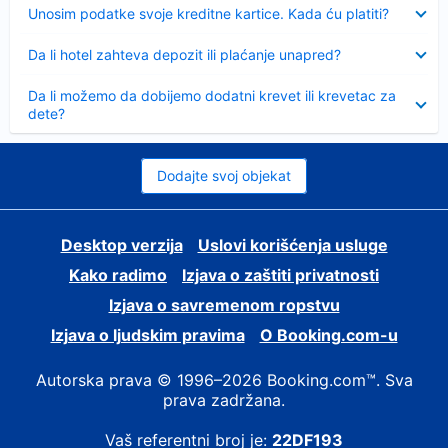
Sažeto
Unosim podatke svoje kreditne kartice. Kada ću platiti?
Sažeto
Da li hotel zahteva depozit ili plaćanje unapred?
Sažeto
Da li možemo da dobijemo dodatni krevet ili krevetac za
dete?
Dodajte svoj objekat
Desktop verzija
Uslovi korišćenja usluge
Kako radimo
Izjava o zaštiti privatnosti
Izjava o savremenom ropstvu
Izjava o ljudskim pravima
О Booking.com-u
Autorska prava © 1996–2026 Booking.com™. Sva
prava zadržana.
Vaš referentni broj je:
22DF193