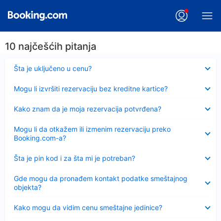
10 najčešćih pitanja
Sažeto
Šta je uključeno u cenu?
Sažeto
Mogu li izvršiti rezervaciju bez kreditne kartice?
Sažeto
Kako znam da je moja rezervacija potvrđena?
Sažeto
Mogu li da otkažem ili izmenim rezervaciju preko
Booking.com-a?
Sažeto
Šta je pin kod i za šta mi je potreban?
Sažeto
Gde mogu da pronađem kontakt podatke smeštajnog
objekta?
Sažeto
Kako mogu da vidim cenu smeštajne jedinice?