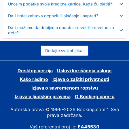
Sažeto
Unosim podatke svoje kreditne kartice. Kada ću platiti?
Sažeto
Da li hotel zahteva depozit ili plaćanje unapred?
Sažeto
Da li možemo da dobijemo dodatni krevet ili krevetac za
dete?
Dodajte svoj objekat
Desktop verzija
Uslovi korišćenja usluge
Kako radimo
Izjava o zaštiti privatnosti
Izjava o savremenom ropstvu
Izjava o ljudskim pravima
О Booking.com-u
Autorska prava © 1996–2026 Booking.com™. Sva
prava zadržana.
Vaš referentni broj je:
EA45530