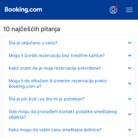
10 najčešćih pitanja
Sažeto
Šta je uključeno u cenu?
Sažeto
Mogu li izvršiti rezervaciju bez kreditne kartice?
Sažeto
Kako znam da je moja rezervacija potvrđena?
Sažeto
Mogu li da otkažem ili izmenim rezervaciju preko
Booking.com-a?
Sažeto
Šta je pin kod i za šta mi je potreban?
Sažeto
Gde mogu da pronađem kontakt podatke smeštajnog
objekta?
Sažeto
Kako mogu da vidim cenu smeštajne jedinice?