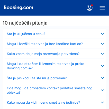
10 najčešćih pitanja
Sažeto
Šta je uključeno u cenu?
Sažeto
Mogu li izvršiti rezervaciju bez kreditne kartice?
Sažeto
Kako znam da je moja rezervacija potvrđena?
Sažeto
Mogu li da otkažem ili izmenim rezervaciju preko
Booking.com-a?
Sažeto
Šta je pin kod i za šta mi je potreban?
Sažeto
Gde mogu da pronađem kontakt podatke smeštajnog
objekta?
Sažeto
Kako mogu da vidim cenu smeštajne jedinice?