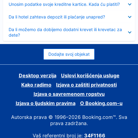
Sažeto
Unosim podatke svoje kreditne kartice. Kada ću platiti?
Sažeto
Da li hotel zahteva depozit ili plaćanje unapred?
Sažeto
Da li možemo da dobijemo dodatni krevet ili krevetac za
dete?
Dodajte svoj objekat
Desktop verzija
Uslovi korišćenja usluge
Kako radimo
Izjava o zaštiti privatnosti
Izjava o savremenom ropstvu
Izjava o ljudskim pravima
О Booking.com-u
Autorska prava © 1996–2026 Booking.com™. Sva
prava zadržana.
Vaš referentni broj je:
34F1166