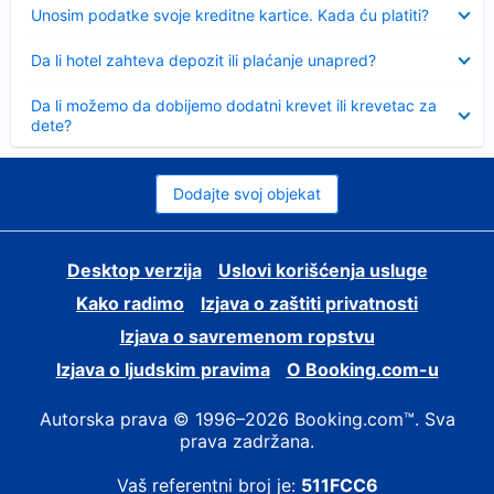
Sažeto
Unosim podatke svoje kreditne kartice. Kada ću platiti?
Sažeto
Da li hotel zahteva depozit ili plaćanje unapred?
Sažeto
Da li možemo da dobijemo dodatni krevet ili krevetac za
dete?
Dodajte svoj objekat
Desktop verzija
Uslovi korišćenja usluge
Kako radimo
Izjava o zaštiti privatnosti
Izjava o savremenom ropstvu
Izjava o ljudskim pravima
О Booking.com-u
Autorska prava © 1996–2026 Booking.com™. Sva
prava zadržana.
Vaš referentni broj je:
511FCC6