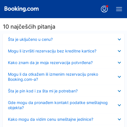
10 najčešćih pitanja
Sažeto
Šta je uključeno u cenu?
Sažeto
Mogu li izvršiti rezervaciju bez kreditne kartice?
Sažeto
Kako znam da je moja rezervacija potvrđena?
Sažeto
Mogu li da otkažem ili izmenim rezervaciju preko
Booking.com-a?
Sažeto
Šta je pin kod i za šta mi je potreban?
Sažeto
Gde mogu da pronađem kontakt podatke smeštajnog
objekta?
Sažeto
Kako mogu da vidim cenu smeštajne jedinice?