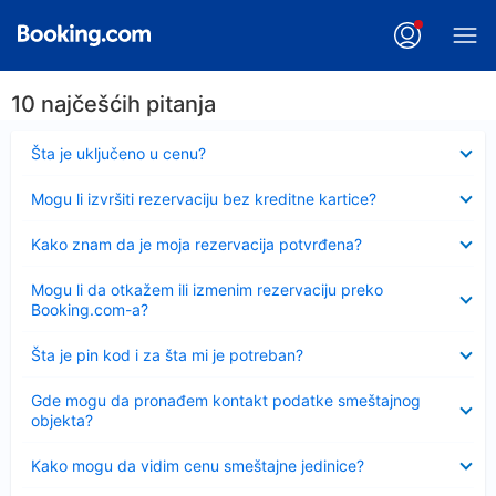
10 najčešćih pitanja
Sažeto
Šta je uključeno u cenu?
Sažeto
Mogu li izvršiti rezervaciju bez kreditne kartice?
Sažeto
Kako znam da je moja rezervacija potvrđena?
Sažeto
Mogu li da otkažem ili izmenim rezervaciju preko
Booking.com-a?
Sažeto
Šta je pin kod i za šta mi je potreban?
Sažeto
Gde mogu da pronađem kontakt podatke smeštajnog
objekta?
Sažeto
Kako mogu da vidim cenu smeštajne jedinice?