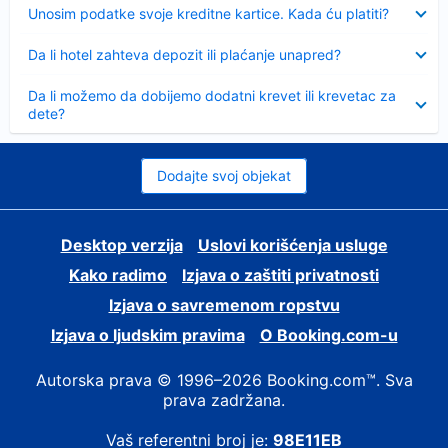
Sažeto
Unosim podatke svoje kreditne kartice. Kada ću platiti?
Sažeto
Da li hotel zahteva depozit ili plaćanje unapred?
Sažeto
Da li možemo da dobijemo dodatni krevet ili krevetac za
dete?
Dodajte svoj objekat
Desktop verzija
Uslovi korišćenja usluge
Kako radimo
Izjava o zaštiti privatnosti
Izjava o savremenom ropstvu
Izjava o ljudskim pravima
О Booking.com-u
Autorska prava © 1996–2026 Booking.com™. Sva
prava zadržana.
Vaš referentni broj je:
98E11EB