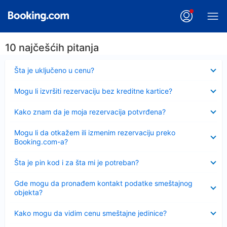
10 najčešćih pitanja
Sažeto
Šta je uključeno u cenu?
Sažeto
Mogu li izvršiti rezervaciju bez kreditne kartice?
Sažeto
Kako znam da je moja rezervacija potvrđena?
Sažeto
Mogu li da otkažem ili izmenim rezervaciju preko
Booking.com-a?
Sažeto
Šta je pin kod i za šta mi je potreban?
Sažeto
Gde mogu da pronađem kontakt podatke smeštajnog
objekta?
Sažeto
Kako mogu da vidim cenu smeštajne jedinice?