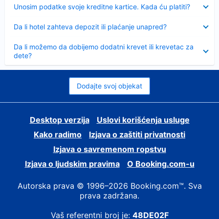
Sažeto
Unosim podatke svoje kreditne kartice. Kada ću platiti?
Sažeto
Da li hotel zahteva depozit ili plaćanje unapred?
Sažeto
Da li možemo da dobijemo dodatni krevet ili krevetac za
dete?
Dodajte svoj objekat
Desktop verzija
Uslovi korišćenja usluge
Kako radimo
Izjava o zaštiti privatnosti
Izjava o savremenom ropstvu
Izjava o ljudskim pravima
О Booking.com-u
Autorska prava © 1996–2026 Booking.com™. Sva
prava zadržana.
Vaš referentni broj je:
48DE02F