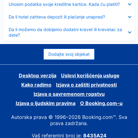
Sažeto
Unosim podatke svoje kreditne kartice. Kada ću platiti?
Sažeto
Da li hotel zahteva depozit ili plaćanje unapred?
Sažeto
Da li možemo da dobijemo dodatni krevet ili krevetac za
dete?
Dodajte svoj objekat
Desktop verzija
Uslovi korišćenja usluge
Kako radimo
Izjava o zaštiti privatnosti
Izjava o savremenom ropstvu
Izjava o ljudskim pravima
О Booking.com-u
Autorska prava © 1996–2026 Booking.com™. Sva
prava zadržana.
Vaš referentni broj je:
8435A24