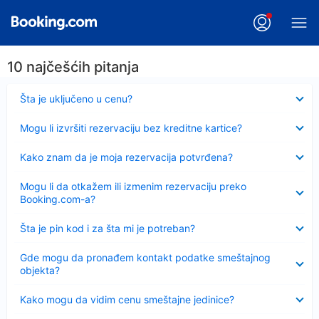
10 najčešćih pitanja
Sažeto
Šta je uključeno u cenu?
Sažeto
Mogu li izvršiti rezervaciju bez kreditne kartice?
Sažeto
Kako znam da je moja rezervacija potvrđena?
Sažeto
Mogu li da otkažem ili izmenim rezervaciju preko
Booking.com-a?
Sažeto
Šta je pin kod i za šta mi je potreban?
Sažeto
Gde mogu da pronađem kontakt podatke smeštajnog
objekta?
Sažeto
Kako mogu da vidim cenu smeštajne jedinice?