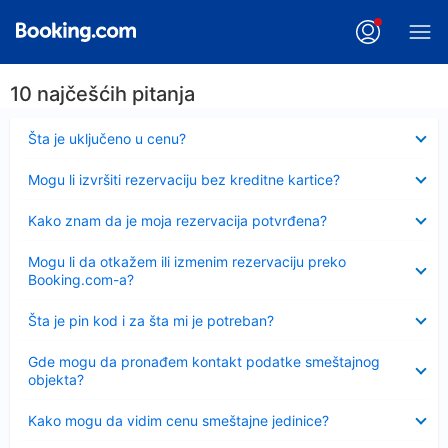
10 najčešćih pitanja
Sažeto
Šta je uključeno u cenu?
Sažeto
Mogu li izvršiti rezervaciju bez kreditne kartice?
Sažeto
Kako znam da je moja rezervacija potvrđena?
Sažeto
Mogu li da otkažem ili izmenim rezervaciju preko
Booking.com-a?
Sažeto
Šta je pin kod i za šta mi je potreban?
Sažeto
Gde mogu da pronađem kontakt podatke smeštajnog
objekta?
Sažeto
Kako mogu da vidim cenu smeštajne jedinice?