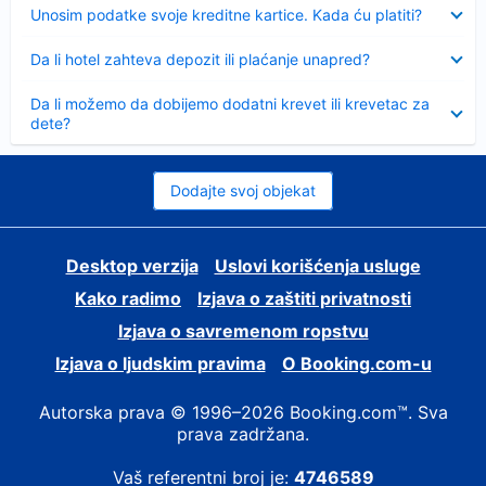
Sažeto
Unosim podatke svoje kreditne kartice. Kada ću platiti?
Sažeto
Da li hotel zahteva depozit ili plaćanje unapred?
Sažeto
Da li možemo da dobijemo dodatni krevet ili krevetac za
dete?
Dodajte svoj objekat
Desktop verzija
Uslovi korišćenja usluge
Kako radimo
Izjava o zaštiti privatnosti
Izjava o savremenom ropstvu
Izjava o ljudskim pravima
О Booking.com-u
Autorska prava © 1996–2026 Booking.com™. Sva
prava zadržana.
Vaš referentni broj je:
4746589