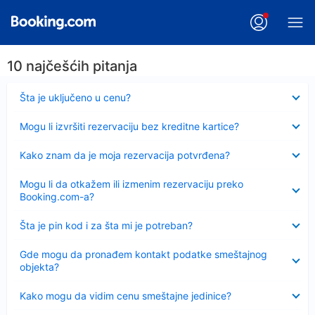
10 najčešćih pitanja
Sažeto
Šta je uključeno u cenu?
Sažeto
Mogu li izvršiti rezervaciju bez kreditne kartice?
Sažeto
Kako znam da je moja rezervacija potvrđena?
Sažeto
Mogu li da otkažem ili izmenim rezervaciju preko
Booking.com-a?
Sažeto
Šta je pin kod i za šta mi je potreban?
Sažeto
Gde mogu da pronađem kontakt podatke smeštajnog
objekta?
Sažeto
Kako mogu da vidim cenu smeštajne jedinice?