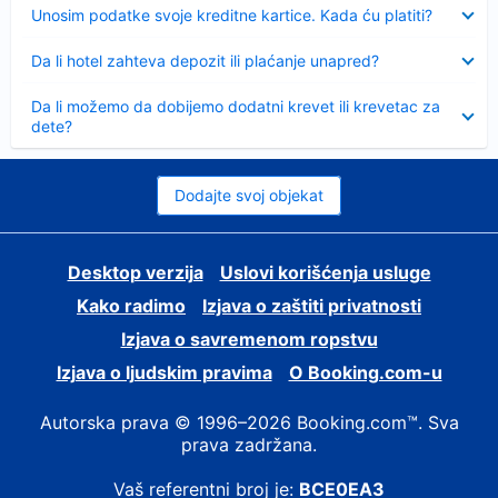
Sažeto
Unosim podatke svoje kreditne kartice. Kada ću platiti?
Sažeto
Da li hotel zahteva depozit ili plaćanje unapred?
Sažeto
Da li možemo da dobijemo dodatni krevet ili krevetac za
dete?
Dodajte svoj objekat
Desktop verzija
Uslovi korišćenja usluge
Kako radimo
Izjava o zaštiti privatnosti
Izjava o savremenom ropstvu
Izjava o ljudskim pravima
О Booking.com-u
Autorska prava © 1996–2026 Booking.com™. Sva
prava zadržana.
Vaš referentni broj je:
BCE0EA3