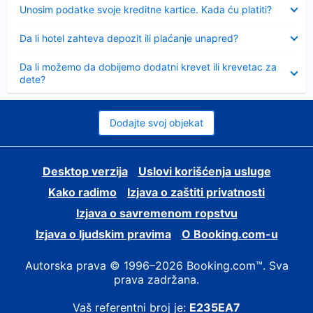
Sažeto
Unosim podatke svoje kreditne kartice. Kada ću platiti?
Sažeto
Da li hotel zahteva depozit ili plaćanje unapred?
Sažeto
Da li možemo da dobijemo dodatni krevet ili krevetac za
dete?
Dodajte svoj objekat
Desktop verzija
Uslovi korišćenja usluge
Kako radimo
Izjava o zaštiti privatnosti
Izjava o savremenom ropstvu
Izjava o ljudskim pravima
О Booking.com-u
Autorska prava © 1996–2026 Booking.com™. Sva
prava zadržana.
Vaš referentni broj je:
E235EA7