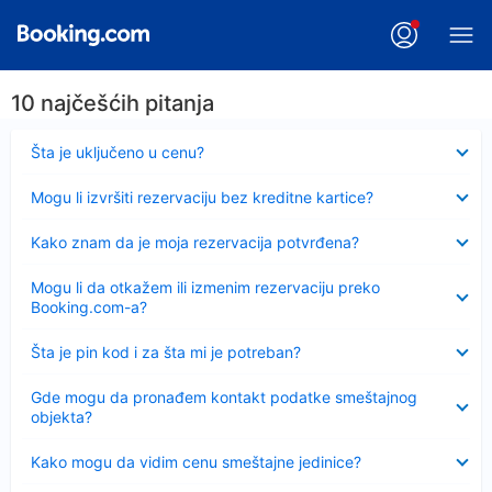
10 najčešćih pitanja
Sažeto
Šta je uključeno u cenu?
Sažeto
Mogu li izvršiti rezervaciju bez kreditne kartice?
Sažeto
Kako znam da je moja rezervacija potvrđena?
Sažeto
Mogu li da otkažem ili izmenim rezervaciju preko
Booking.com-a?
Sažeto
Šta je pin kod i za šta mi je potreban?
Sažeto
Gde mogu da pronađem kontakt podatke smeštajnog
objekta?
Sažeto
Kako mogu da vidim cenu smeštajne jedinice?