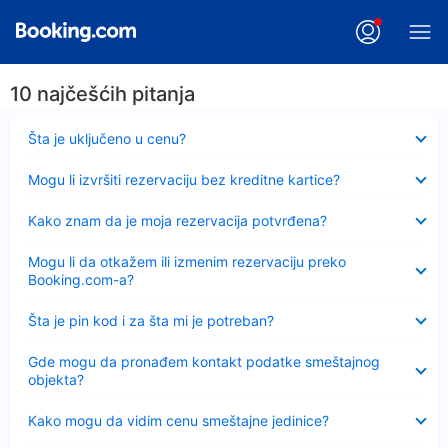
10 najčešćih pitanja
Sažeto
Šta je uključeno u cenu?
Sažeto
Mogu li izvršiti rezervaciju bez kreditne kartice?
Sažeto
Kako znam da je moja rezervacija potvrđena?
Sažeto
Mogu li da otkažem ili izmenim rezervaciju preko
Booking.com-a?
Sažeto
Šta je pin kod i za šta mi je potreban?
Sažeto
Gde mogu da pronađem kontakt podatke smeštajnog
objekta?
Sažeto
Kako mogu da vidim cenu smeštajne jedinice?