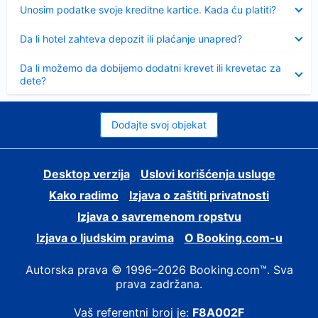
Sažeto
Unosim podatke svoje kreditne kartice. Kada ću platiti?
Sažeto
Da li hotel zahteva depozit ili plaćanje unapred?
Sažeto
Da li možemo da dobijemo dodatni krevet ili krevetac za
dete?
Dodajte svoj objekat
Desktop verzija
Uslovi korišćenja usluge
Kako radimo
Izjava o zaštiti privatnosti
Izjava o savremenom ropstvu
Izjava o ljudskim pravima
О Booking.com-u
Autorska prava © 1996–2026 Booking.com™. Sva
prava zadržana.
Vaš referentni broj je:
F8A002F