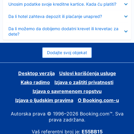
Sažeto
Unosim podatke svoje kreditne kartice. Kada ću platiti?
Sažeto
Da li hotel zahteva depozit ili plaćanje unapred?
Sažeto
Da li možemo da dobijemo dodatni krevet ili krevetac za
dete?
Dodajte svoj objekat
Desktop verzija
Uslovi korišćenja usluge
Kako radimo
Izjava o zaštiti privatnosti
Izjava o savremenom ropstvu
Izjava o ljudskim pravima
О Booking.com-u
Autorska prava © 1996–2026 Booking.com™. Sva
prava zadržana.
Vaš referentni broj je:
E55BB15