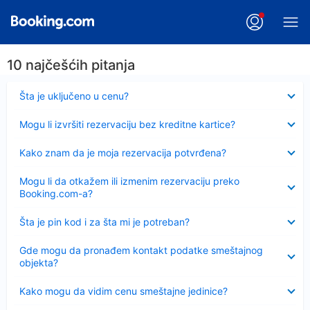
10 najčešćih pitanja
Sažeto
Šta je uključeno u cenu?
Sažeto
Mogu li izvršiti rezervaciju bez kreditne kartice?
Sažeto
Kako znam da je moja rezervacija potvrđena?
Sažeto
Mogu li da otkažem ili izmenim rezervaciju preko
Booking.com-a?
Sažeto
Šta je pin kod i za šta mi je potreban?
Sažeto
Gde mogu da pronađem kontakt podatke smeštajnog
objekta?
Sažeto
Kako mogu da vidim cenu smeštajne jedinice?