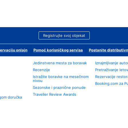
Registrujte svoj objekat
ervaciju onlajn
Pomoć korisničkog servisa
Postanite distributivn
Jedinstvena mesta za boravak
Iznajmljivanje aut
Recenzije
Pretraživanje leto
Istražite boravke na mesečnom
Rezervacije resto
nivou
Booking.com za P
Sezonske i praznične ponude
Traveller Review Awards
ugom doručka