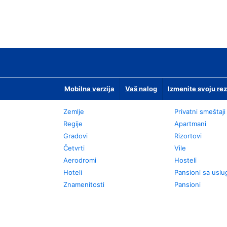
Mobilna verzija
Vaš nalog
Izmenite svoju rez
Zemlje
Privatni smeštaji
Regije
Apartmani
Gradovi
Rizortovi
Četvrti
Vile
Aerodromi
Hosteli
Hoteli
Pansioni sa usl
Znamenitosti
Pansioni