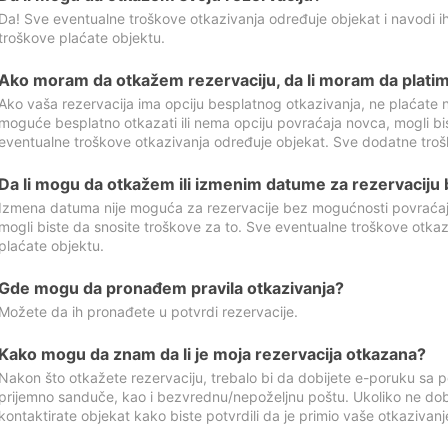
Da! Sve eventualne troškove otkazivanja određuje objekat i navodi ih
troškove plaćate objektu.
Ako moram da otkažem rezervaciju, da li moram da platim
Ako vaša rezervacija ima opciju besplatnog otkazivanja, ne plaćate n
moguće besplatno otkazati ili nema opciju povraćaja novca, mogli bi
eventualne troškove otkazivanja određuje objekat. Sve dodatne troš
Da li mogu da otkažem ili izmenim datume za rezervaciju
Izmena datuma nije moguća za rezervacije bez mogućnosti povraćaja
mogli biste da snosite troškove za to. Sve eventualne troškove otka
plaćate objektu.
Gde mogu da pronađem pravila otkazivanja?
Možete da ih pronađete u potvrdi rezervacije.
Kako mogu da znam da li je moja rezervacija otkazana?
Nakon što otkažete rezervaciju, trebalo bi da dobijete e-poruku sa p
prijemno sanduče, kao i bezvrednu/nepoželjnu poštu. Ukoliko ne dob
kontaktirate objekat kako biste potvrdili da je primio vaše otkazivanj