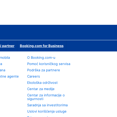
i partner
Booking.com for Business
omobila
О Booking.com-u
va
Pomoć korisničkog servisa
rana
Podrška za partnere
utne agente
Careers
Ekološka održivost
Centar za medije
Centar za informacije o
sigurnosti
Saradnja sa investitorima
Uslovi korišćenja usluge