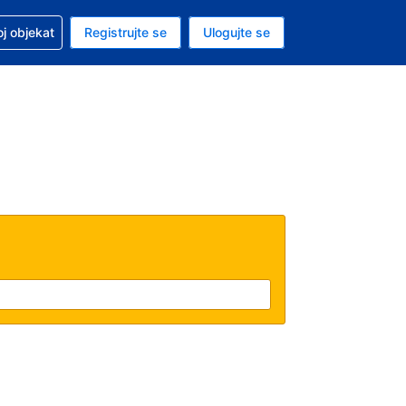
 u vezi sa rezervacijom
oj objekat
Registrujte se
Ulogujte se
ta je američki dolar
i jezik je Srpskom