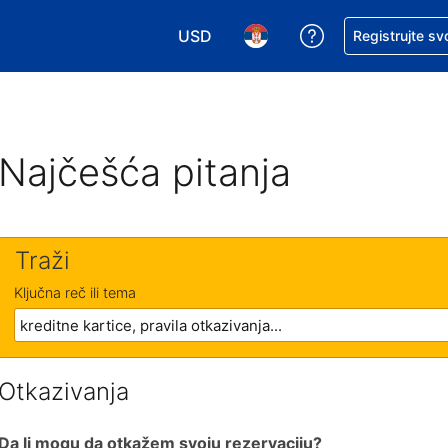
USD
Zatražite pomoć
Registrujte sv
Izaberite valutu. Vaša trenutna valu
Izaberite jezik. Vaš trenutn
Najčešća pitanja
Traži
Ključna reč ili tema
Otkazivanja
Da li mogu da otkažem svoju rezervaciju?