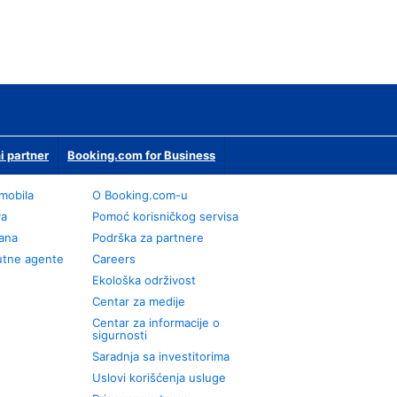
i partner
Booking.com for Business
omobila
О Booking.com-u
va
Pomoć korisničkog servisa
rana
Podrška za partnere
utne agente
Careers
Ekološka održivost
Centar za medije
Centar za informacije o
sigurnosti
Saradnja sa investitorima
Uslovi korišćenja usluge