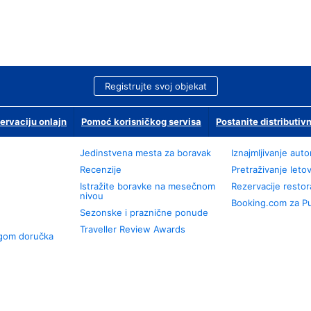
Registrujte svoj objekat
ervaciju onlajn
Pomoć korisničkog servisa
Postanite distributivn
Jedinstvena mesta za boravak
Iznajmljivanje aut
Recenzije
Pretraživanje leto
Istražite boravke na mesečnom
Rezervacije resto
nivou
Booking.com za P
Sezonske i praznične ponude
Traveller Review Awards
ugom doručka