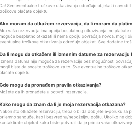
Da! Sve eventualne troškove otkazivanja određuje objekat i navodi ih
troškove plaćate objektu.
Ako moram da otkažem rezervaciju, da li moram da platim
Ako vaša rezervacija ima opciju besplatnog otkazivanja, ne plaćate n
moguće besplatno otkazati ili nema opciju povraćaja novca, mogli bi
eventualne troškove otkazivanja određuje objekat. Sve dodatne troš
Da li mogu da otkažem ili izmenim datume za rezervaciju
Izmena datuma nije moguća za rezervacije bez mogućnosti povraćaja
mogli biste da snosite troškove za to. Sve eventualne troškove otka
plaćate objektu.
Gde mogu da pronađem pravila otkazivanja?
Možete da ih pronađete u potvrdi rezervacije.
Kako mogu da znam da li je moja rezervacija otkazana?
Nakon što otkažete rezervaciju, trebalo bi da dobijete e-poruku sa p
prijemno sanduče, kao i bezvrednu/nepoželjnu poštu. Ukoliko ne dob
kontaktirate objekat kako biste potvrdili da je primio vaše otkazivanj