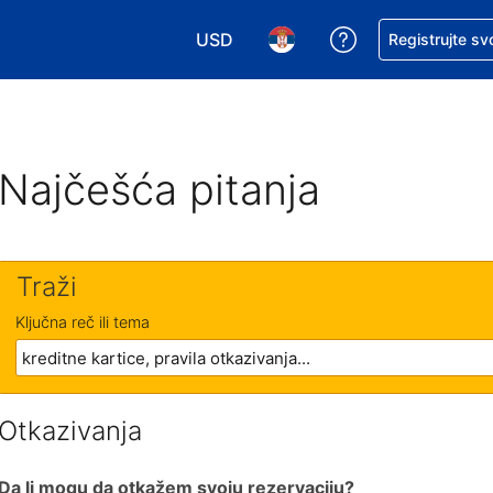
USD
Zatražite pomoć
Registrujte sv
Izaberite valutu. Vaša trenutna valu
Izaberite jezik. Vaš trenutn
Najčešća pitanja
Traži
Ključna reč ili tema
Otkazivanja
Da li mogu da otkažem svoju rezervaciju?