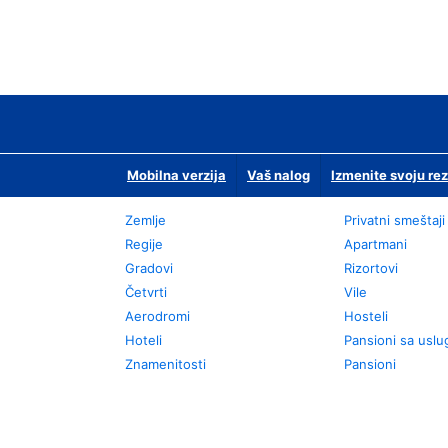
Mobilna verzija
Vaš nalog
Izmenite svoju rez
Zemlje
Privatni smeštaji
Regije
Apartmani
Gradovi
Rizortovi
Četvrti
Vile
Aerodromi
Hosteli
Hoteli
Pansioni sa usl
Znamenitosti
Pansioni