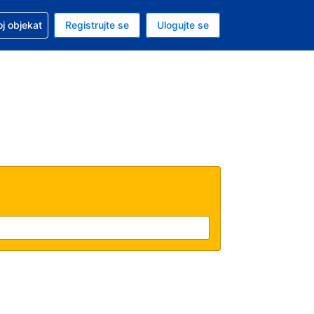
 u vezi sa rezervacijom
oj objekat
Registrujte se
Ulogujte se
ta je američki dolar
i jezik je Srpskom