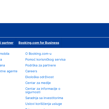
i partner
Booking.com for Business
omobila
О Booking.com-u
va
Pomoć korisničkog servisa
rana
Podrška za partnere
utne agente
Careers
Ekološka održivost
Centar za medije
Centar za informacije o
sigurnosti
Saradnja sa investitorima
Uslovi korišćenja usluge