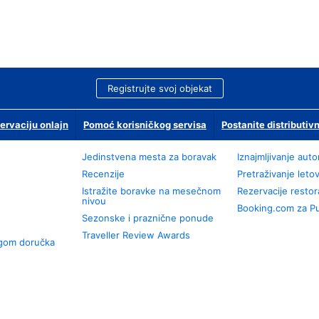
Registrujte svoj objekat
ervaciju onlajn
Pomoć korisničkog servisa
Postanite distributivn
Jedinstvena mesta za boravak
Iznajmljivanje aut
Recenzije
Pretraživanje leto
Istražite boravke na mesečnom
Rezervacije resto
nivou
Booking.com za P
Sezonske i praznične ponude
Traveller Review Awards
ugom doručka