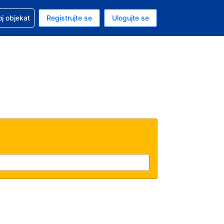
 u vezi sa rezervacijom
oj objekat
Registrujte se
Ulogujte se
ta je američki dolar
i jezik je Srpskom