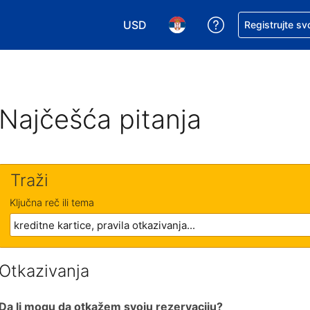
USD
Zatražite pomoć
Registrujte sv
Izaberite valutu. Vaša trenutna valu
Izaberite jezik. Vaš trenutn
Najčešća pitanja
Traži
Ključna reč ili tema
Otkazivanja
Da li mogu da otkažem svoju rezervaciju?