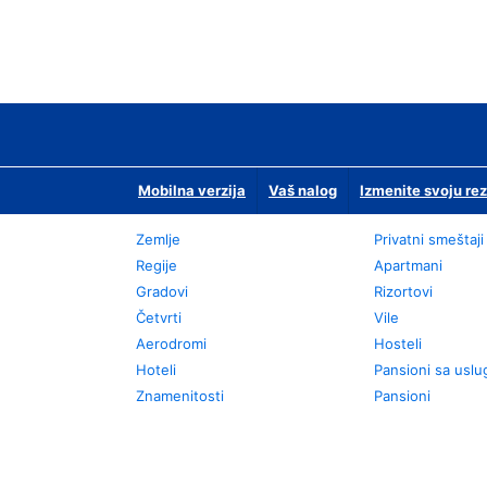
Mobilna verzija
Vaš nalog
Izmenite svoju rez
Zemlje
Privatni smeštaji
Regije
Apartmani
Gradovi
Rizortovi
Četvrti
Vile
Aerodromi
Hosteli
Hoteli
Pansioni sa usl
Znamenitosti
Pansioni