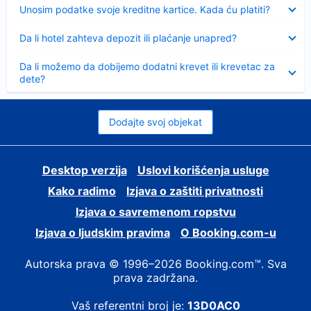
Sažeto
Unosim podatke svoje kreditne kartice. Kada ću platiti?
Sažeto
Da li hotel zahteva depozit ili plaćanje unapred?
Sažeto
Da li možemo da dobijemo dodatni krevet ili krevetac za
dete?
Dodajte svoj objekat
Desktop verzija
Uslovi korišćenja usluge
Kako radimo
Izjava o zaštiti privatnosti
Izjava o savremenom ropstvu
Izjava o ljudskim pravima
О Booking.com-u
Autorska prava © 1996–2026 Booking.com™. Sva
prava zadržana.
Vaš referentni broj je:
13D0AC0