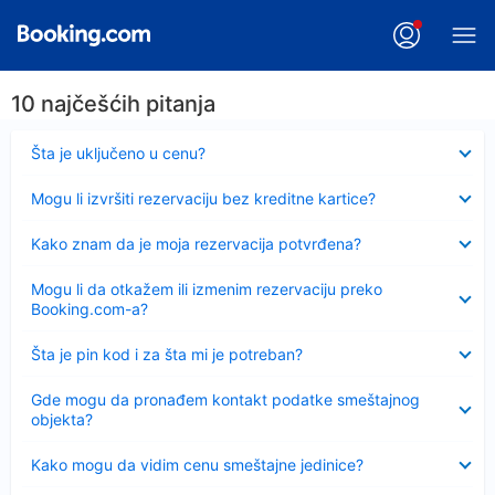
10 najčešćih pitanja
Sažeto
Šta je uključeno u cenu?
Sažeto
Mogu li izvršiti rezervaciju bez kreditne kartice?
Sažeto
Kako znam da je moja rezervacija potvrđena?
Sažeto
Mogu li da otkažem ili izmenim rezervaciju preko
Booking.com-a?
Sažeto
Šta je pin kod i za šta mi je potreban?
Sažeto
Gde mogu da pronađem kontakt podatke smeštajnog
objekta?
Sažeto
Kako mogu da vidim cenu smeštajne jedinice?