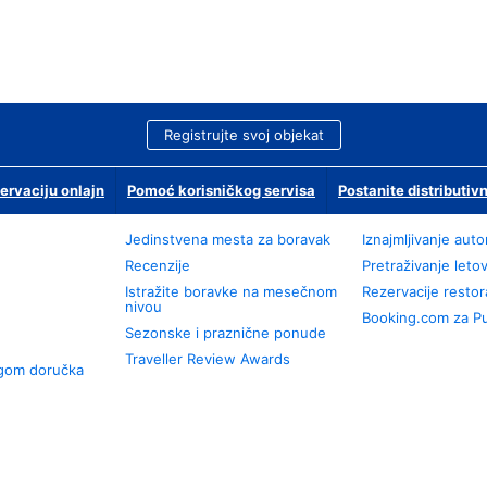
Registrujte svoj objekat
ervaciju onlajn
Pomoć korisničkog servisa
Postanite distributivn
Jedinstvena mesta za boravak
Iznajmljivanje aut
Recenzije
Pretraživanje leto
Istražite boravke na mesečnom
Rezervacije resto
nivou
Booking.com za P
Sezonske i praznične ponude
Traveller Review Awards
ugom doručka