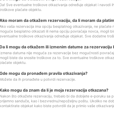
Da! Sve eventualne troškove otkazivanja određuje objekat i navodi ih
troškove plaćate objektu.
Ako moram da otkažem rezervaciju, da li moram da platim
Ako vaša rezervacija ima opciju besplatnog otkazivanja, ne plaćate n
moguće besplatno otkazati ili nema opciju povraćaja novca, mogli bi
eventualne troškove otkazivanja određuje objekat. Sve dodatne troš
Da li mogu da otkažem ili izmenim datume za rezervaciju
Izmena datuma nije moguća za rezervacije bez mogućnosti povraćaja
mogli biste da snosite troškove za to. Sve eventualne troškove otka
plaćate objektu.
Gde mogu da pronađem pravila otkazivanja?
Možete da ih pronađete u potvrdi rezervacije.
Kako mogu da znam da li je moja rezervacija otkazana?
Nakon što otkažete rezervaciju, trebalo bi da dobijete e-poruku sa p
prijemno sanduče, kao i bezvrednu/nepoželjnu poštu. Ukoliko ne dob
kontaktirate objekat kako biste potvrdili da je primio vaše otkazivanj