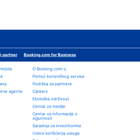
i partner
Booking.com for Business
omobila
О Booking.com-u
va
Pomoć korisničkog servisa
rana
Podrška za partnere
utne agente
Careers
Ekološka održivost
Centar za medije
Centar za informacije o
sigurnosti
Saradnja sa investitorima
Uslovi korišćenja usluge