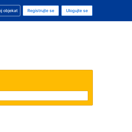
 u vezi sa rezervacijom
oj objekat
Registrujte se
Ulogujte se
ta je američki dolar
i jezik je Srpskom