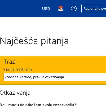
USD
Zatražite pomoć
Registrujte sv
Izaberite valutu. Vaša trenutna valu
Izaberite jezik. Vaš trenutn
Najčešća pitanja
Traži
Ključna reč ili tema
Otkazivanja
Da li mogu da otkažem svoju rezervaciju?