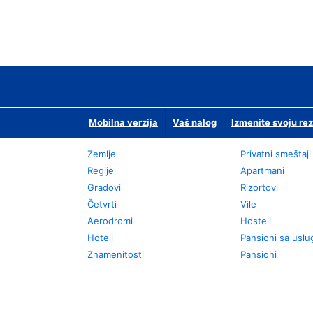
Mobilna verzija
Vaš nalog
Izmenite svoju rez
Zemlje
Privatni smeštaji
Regije
Apartmani
Gradovi
Rizortovi
Četvrti
Vile
Aerodromi
Hosteli
Hoteli
Pansioni sa usl
Znamenitosti
Pansioni