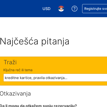
USD
Zatražite pomoć
Registrujte sv
Izaberite valutu. Vaša trenutna valu
Izaberite jezik. Vaš trenutn
Najčešća pitanja
Traži
Ključna reč ili tema
Otkazivanja
Da li mogu da otkažem svoju rezervaciju?