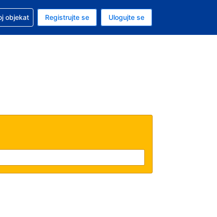
 u vezi sa rezervacijom
oj objekat
Registrujte se
Ulogujte se
ta je američki dolar
i jezik je Srpskom