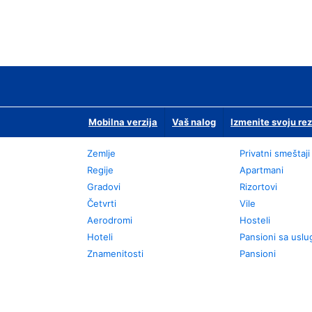
Mobilna verzija
Vaš nalog
Izmenite svoju rez
Zemlje
Privatni smeštaji
Regije
Apartmani
Gradovi
Rizortovi
Četvrti
Vile
Aerodromi
Hosteli
Hoteli
Pansioni sa usl
Znamenitosti
Pansioni