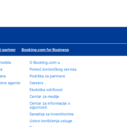
i partner
Booking.com for Business
omobila
О Booking.com-u
va
Pomoć korisničkog servisa
rana
Podrška za partnere
utne agente
Careers
Ekološka održivost
Centar za medije
Centar za informacije o
sigurnosti
Saradnja sa investitorima
Uslovi korišćenja usluge