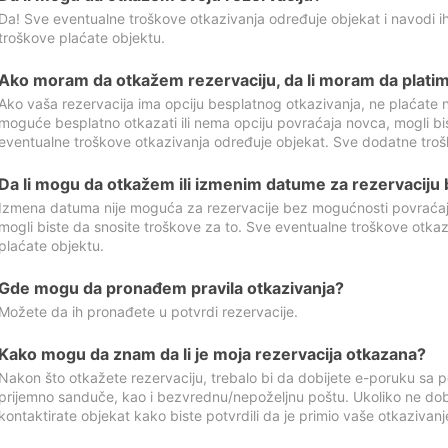
Da! Sve eventualne troškove otkazivanja određuje objekat i navodi ih
troškove plaćate objektu.
Ako moram da otkažem rezervaciju, da li moram da platim
Ako vaša rezervacija ima opciju besplatnog otkazivanja, ne plaćate n
moguće besplatno otkazati ili nema opciju povraćaja novca, mogli bi
eventualne troškove otkazivanja određuje objekat. Sve dodatne troš
Da li mogu da otkažem ili izmenim datume za rezervaciju
Izmena datuma nije moguća za rezervacije bez mogućnosti povraćaja
mogli biste da snosite troškove za to. Sve eventualne troškove otka
plaćate objektu.
Gde mogu da pronađem pravila otkazivanja?
Možete da ih pronađete u potvrdi rezervacije.
Kako mogu da znam da li je moja rezervacija otkazana?
Nakon što otkažete rezervaciju, trebalo bi da dobijete e-poruku sa p
prijemno sanduče, kao i bezvrednu/nepoželjnu poštu. Ukoliko ne dob
kontaktirate objekat kako biste potvrdili da je primio vaše otkazivanj