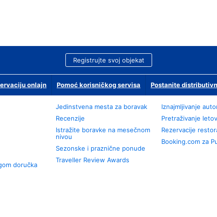
Registrujte svoj objekat
ervaciju onlajn
Pomoć korisničkog servisa
Postanite distributivn
Jedinstvena mesta za boravak
Iznajmljivanje aut
Recenzije
Pretraživanje leto
Istražite boravke na mesečnom
Rezervacije resto
nivou
Booking.com za P
Sezonske i praznične ponude
Traveller Review Awards
ugom doručka