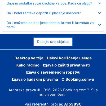
Sažeto
Unosim podatke svoje kreditne kartice. Kada ću platiti?
Sažeto
Da li hotel zahteva depozit ili plaćanje unapred?
Sažeto
Da li možemo da dobijemo dodatni krevet ili krevetac za
dete?
Dodajte svoj objekat
Desktop verzija
Uslovi korišćenja usluge
Kako radimo
Izjava o zaštiti privatnosti
Izjava o savremenom ropstvu
Izjava o ljudskim pravima
О Booking.com-u
Autorska prava © 1996–2026 Booking.com™. Sva
prava zadržana.
Vaš referentni broj je:
A15389C