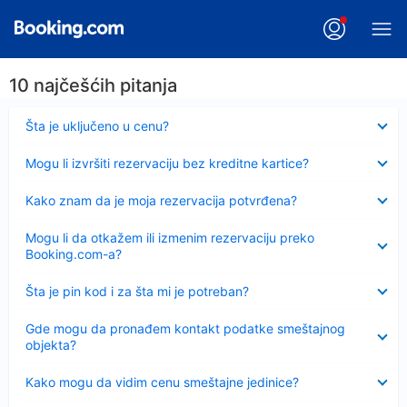
10 najčešćih pitanja
Sažeto
Šta je uključeno u cenu?
Sažeto
Mogu li izvršiti rezervaciju bez kreditne kartice?
Sažeto
Kako znam da je moja rezervacija potvrđena?
Sažeto
Mogu li da otkažem ili izmenim rezervaciju preko
Booking.com-a?
Sažeto
Šta je pin kod i za šta mi je potreban?
Sažeto
Gde mogu da pronađem kontakt podatke smeštajnog
objekta?
Sažeto
Kako mogu da vidim cenu smeštajne jedinice?