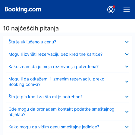
10 najčešćih pitanja
Sažeto
Šta je uključeno u cenu?
Sažeto
Mogu li izvršiti rezervaciju bez kreditne kartice?
Sažeto
Kako znam da je moja rezervacija potvrđena?
Sažeto
Mogu li da otkažem ili izmenim rezervaciju preko
Booking.com-a?
Sažeto
Šta je pin kod i za šta mi je potreban?
Sažeto
Gde mogu da pronađem kontakt podatke smeštajnog
objekta?
Sažeto
Kako mogu da vidim cenu smeštajne jedinice?