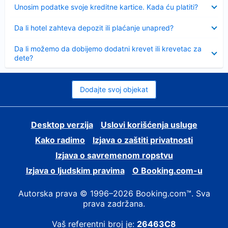
Sažeto
Unosim podatke svoje kreditne kartice. Kada ću platiti?
Sažeto
Da li hotel zahteva depozit ili plaćanje unapred?
Sažeto
Da li možemo da dobijemo dodatni krevet ili krevetac za
dete?
Dodajte svoj objekat
Desktop verzija
Uslovi korišćenja usluge
Kako radimo
Izjava o zaštiti privatnosti
Izjava o savremenom ropstvu
Izjava o ljudskim pravima
О Booking.com-u
Autorska prava © 1996–2026 Booking.com™. Sva
prava zadržana.
Vaš referentni broj je:
26463C8