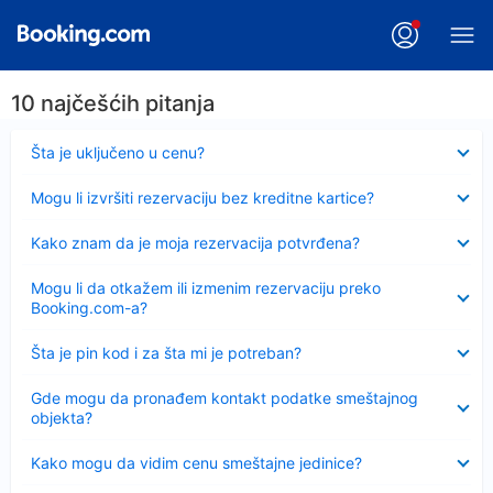
10 najčešćih pitanja
Sažeto
Šta je uključeno u cenu?
Sažeto
Mogu li izvršiti rezervaciju bez kreditne kartice?
Sažeto
Kako znam da je moja rezervacija potvrđena?
Sažeto
Mogu li da otkažem ili izmenim rezervaciju preko
Booking.com-a?
Sažeto
Šta je pin kod i za šta mi je potreban?
Sažeto
Gde mogu da pronađem kontakt podatke smeštajnog
objekta?
Sažeto
Kako mogu da vidim cenu smeštajne jedinice?