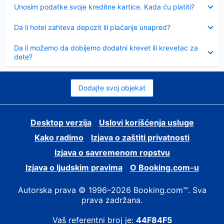
Sažeto
Unosim podatke svoje kreditne kartice. Kada ću platiti?
Sažeto
Da li hotel zahteva depozit ili plaćanje unapred?
Sažeto
Da li možemo da dobijemo dodatni krevet ili krevetac za
dete?
Dodajte svoj objekat
Desktop verzija
Uslovi korišćenja usluge
Kako radimo
Izjava o zaštiti privatnosti
Izjava o savremenom ropstvu
Izjava o ljudskim pravima
О Booking.com-u
Autorska prava © 1996–2026 Booking.com™. Sva
prava zadržana.
Vaš referentni broj je:
44F84F5