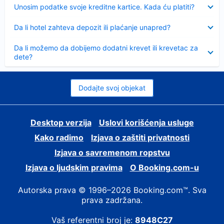
Sažeto
Unosim podatke svoje kreditne kartice. Kada ću platiti?
Sažeto
Da li hotel zahteva depozit ili plaćanje unapred?
Sažeto
Da li možemo da dobijemo dodatni krevet ili krevetac za
dete?
Dodajte svoj objekat
Desktop verzija
Uslovi korišćenja usluge
Kako radimo
Izjava o zaštiti privatnosti
Izjava o savremenom ropstvu
Izjava o ljudskim pravima
О Booking.com-u
Autorska prava © 1996–2026 Booking.com™. Sva
prava zadržana.
Vaš referentni broj je:
8948C27