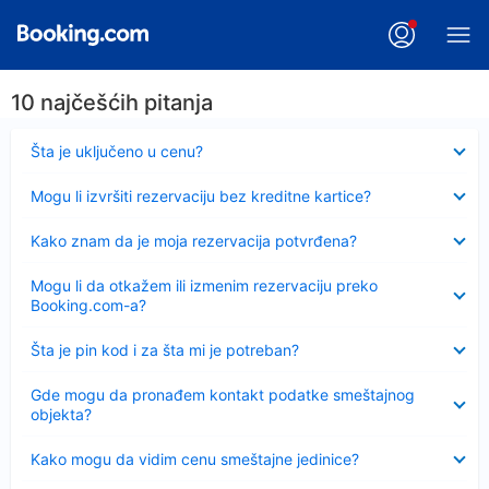
10 najčešćih pitanja
Sažeto
Šta je uključeno u cenu?
Sažeto
Mogu li izvršiti rezervaciju bez kreditne kartice?
Sažeto
Kako znam da je moja rezervacija potvrđena?
Sažeto
Mogu li da otkažem ili izmenim rezervaciju preko
Booking.com-a?
Sažeto
Šta je pin kod i za šta mi je potreban?
Sažeto
Gde mogu da pronađem kontakt podatke smeštajnog
objekta?
Sažeto
Kako mogu da vidim cenu smeštajne jedinice?