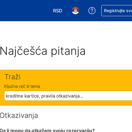
RSD
Zatražite pomoć
Registrujte sv
Izaberite valutu. Vaša trenutna valu
Izaberite jezik. Vaš trenutn
Najčešća pitanja
Traži
Ključna reč ili tema
Otkazivanja
Da li mogu da otkažem svoju rezervaciju?