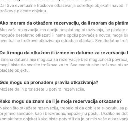
Da! Sve eventualne troškove otkazivanja određuje objekat i navodi ih
troškove plaćate objektu.
Ako moram da otkažem rezervaciju, da li moram da platim
Ako vaša rezervacija ima opciju besplatnog otkazivanja, ne plaćate n
moguće besplatno otkazati ili nema opciju povraćaja novca, mogli bi
eventualne troškove otkazivanja određuje objekat. Sve dodatne troš
Da li mogu da otkažem ili izmenim datume za rezervaciju
Izmena datuma nije moguća za rezervacije bez mogućnosti povraćaja
mogli biste da snosite troškove za to. Sve eventualne troškove otka
plaćate objektu.
Gde mogu da pronađem pravila otkazivanja?
Možete da ih pronađete u potvrdi rezervacije.
Kako mogu da znam da li je moja rezervacija otkazana?
Nakon što otkažete rezervaciju, trebalo bi da dobijete e-poruku sa p
prijemno sanduče, kao i bezvrednu/nepoželjnu poštu. Ukoliko ne dob
kontaktirate objekat kako biste potvrdili da je primio vaše otkazivanj