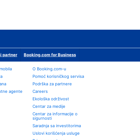
i partner
Booking.com for Business
omobila
О Booking.com-u
va
Pomoć korisničkog servisa
rana
Podrška za partnere
utne agente
Careers
Ekološka održivost
Centar za medije
Centar za informacije o
sigurnosti
Saradnja sa investitorima
Uslovi korišćenja usluge