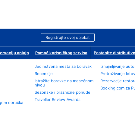
Registrujte svoj objekat
ervaciju onlajn
Pomoć korisničkog servisa
Postanite distributivn
Jedinstvena mesta za boravak
Iznajmljivanje aut
Recenzije
Pretraživanje leto
Istražite boravke na mesečnom
Rezervacije resto
nivou
Booking.com za P
Sezonske i praznične ponude
Traveller Review Awards
ugom doručka