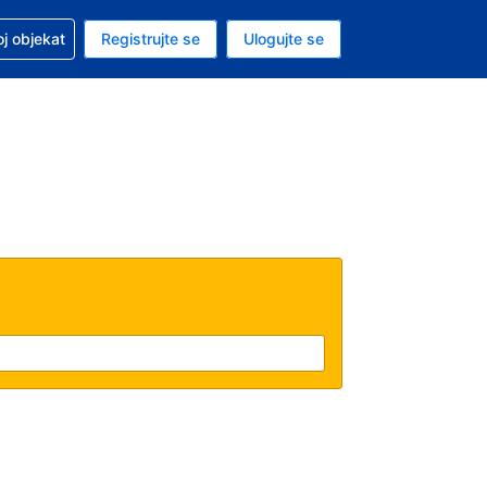
 u vezi sa rezervacijom
oj objekat
Registrujte se
Ulogujte se
ta je dinar
i jezik je Srpskom