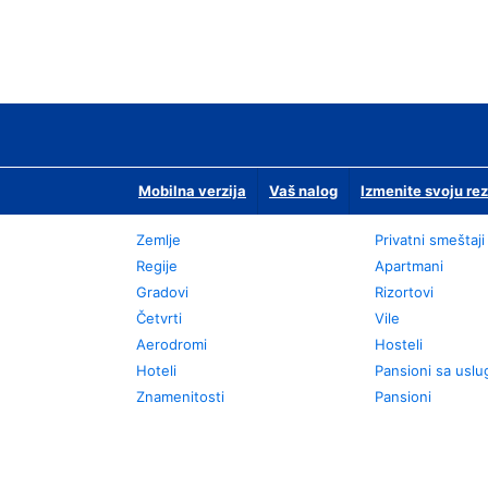
Mobilna verzija
Vaš nalog
Izmenite svoju rez
Zemlje
Privatni smeštaji
Regije
Apartmani
Gradovi
Rizortovi
Četvrti
Vile
Aerodromi
Hosteli
Hoteli
Pansioni sa usl
Znamenitosti
Pansioni