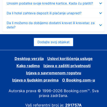
Sažeto
Unosim podatke svoje kreditne kartice. Kada ću platiti?
Sažeto
Da li hotel zahteva depozit ili plaćanje unapred?
Sažeto
Da li možemo da dobijemo dodatni krevet ili krevetac za
dete?
Dodajte svoj objekat
Desktop verzija
Uslovi korišćenja usluge
Kako radimo
Izjava o zaštiti privatnosti
Izjava o savremenom ropstvu
Izjava o ljudskim pravima
О Booking.com-u
Autorska prava © 1996–2026 Booking.com™. Sva
prava zadržana.
Vaš referentni broj je:
291757A