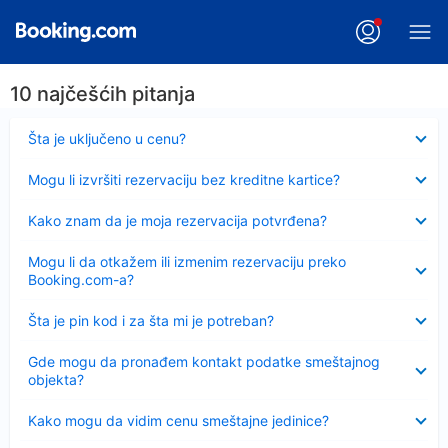
10 najčešćih pitanja
Sažeto
Šta je uključeno u cenu?
Sažeto
Mogu li izvršiti rezervaciju bez kreditne kartice?
Sažeto
Kako znam da je moja rezervacija potvrđena?
Sažeto
Mogu li da otkažem ili izmenim rezervaciju preko
Booking.com-a?
Sažeto
Šta je pin kod i za šta mi je potreban?
Sažeto
Gde mogu da pronađem kontakt podatke smeštajnog
objekta?
Sažeto
Kako mogu da vidim cenu smeštajne jedinice?