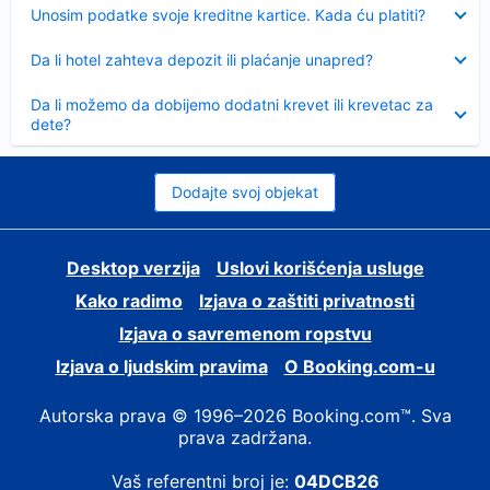
Sažeto
Unosim podatke svoje kreditne kartice. Kada ću platiti?
Sažeto
Da li hotel zahteva depozit ili plaćanje unapred?
Sažeto
Da li možemo da dobijemo dodatni krevet ili krevetac za
dete?
Dodajte svoj objekat
Desktop verzija
Uslovi korišćenja usluge
Kako radimo
Izjava o zaštiti privatnosti
Izjava o savremenom ropstvu
Izjava o ljudskim pravima
О Booking.com-u
Autorska prava © 1996–2026 Booking.com™. Sva
prava zadržana.
Vaš referentni broj je:
04DCB26