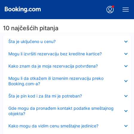
10 najčešćih pitanja
Sažeto
Šta je uključeno u cenu?
Sažeto
Mogu li izvršiti rezervaciju bez kreditne kartice?
Sažeto
Kako znam da je moja rezervacija potvrđena?
Sažeto
Mogu li da otkažem ili izmenim rezervaciju preko
Booking.com-a?
Sažeto
Šta je pin kod i za šta mi je potreban?
Sažeto
Gde mogu da pronađem kontakt podatke smeštajnog
objekta?
Sažeto
Kako mogu da vidim cenu smeštajne jedinice?