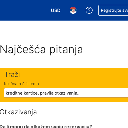
USD
Zatražite pomoć
Registrujte sv
Izaberite valutu. Vaša trenutna valu
Izaberite jezik. Vaš trenutn
Najčešća pitanja
Traži
Ključna reč ili tema
Otkazivanja
Da li mogu da otkažem svoju rezervaciju?