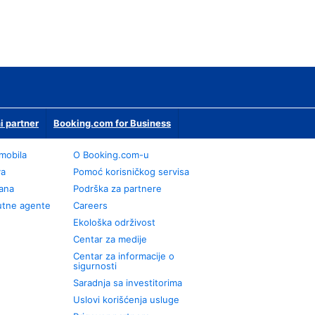
i partner
Booking.com for Business
omobila
О Booking.com-u
va
Pomoć korisničkog servisa
rana
Podrška za partnere
utne agente
Careers
Ekološka održivost
Centar za medije
Centar za informacije o
sigurnosti
Saradnja sa investitorima
Uslovi korišćenja usluge