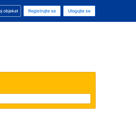
 u vezi sa rezervacijom
oj objekat
Registrujte se
Ulogujte se
ta je američki dolar
i jezik je Srpskom