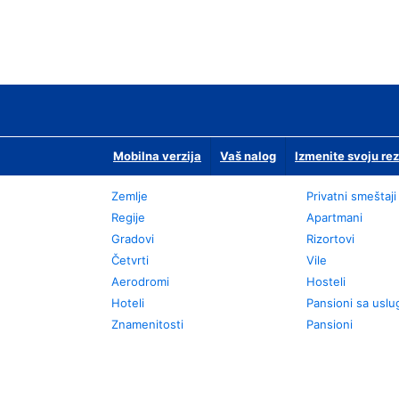
Mobilna verzija
Vaš nalog
Izmenite svoju rez
Zemlje
Privatni smeštaji
Regije
Apartmani
Gradovi
Rizortovi
Četvrti
Vile
Aerodromi
Hosteli
Hoteli
Pansioni sa usl
Znamenitosti
Pansioni