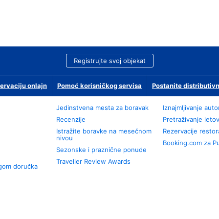
Registrujte svoj objekat
ervaciju onlajn
Pomoć korisničkog servisa
Postanite distributivn
Jedinstvena mesta za boravak
Iznajmljivanje aut
Recenzije
Pretraživanje leto
Istražite boravke na mesečnom
Rezervacije resto
nivou
Booking.com za P
Sezonske i praznične ponude
Traveller Review Awards
ugom doručka