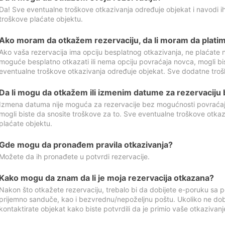
Da! Sve eventualne troškove otkazivanja određuje objekat i navodi ih
troškove plaćate objektu.
Ako moram da otkažem rezervaciju, da li moram da platim
Ako vaša rezervacija ima opciju besplatnog otkazivanja, ne plaćate n
moguće besplatno otkazati ili nema opciju povraćaja novca, mogli bi
eventualne troškove otkazivanja određuje objekat. Sve dodatne troš
Da li mogu da otkažem ili izmenim datume za rezervaciju
Izmena datuma nije moguća za rezervacije bez mogućnosti povraćaja
mogli biste da snosite troškove za to. Sve eventualne troškove otka
plaćate objektu.
Gde mogu da pronađem pravila otkazivanja?
Možete da ih pronađete u potvrdi rezervacije.
Kako mogu da znam da li je moja rezervacija otkazana?
Nakon što otkažete rezervaciju, trebalo bi da dobijete e-poruku sa p
prijemno sanduče, kao i bezvrednu/nepoželjnu poštu. Ukoliko ne dob
kontaktirate objekat kako biste potvrdili da je primio vaše otkazivanj