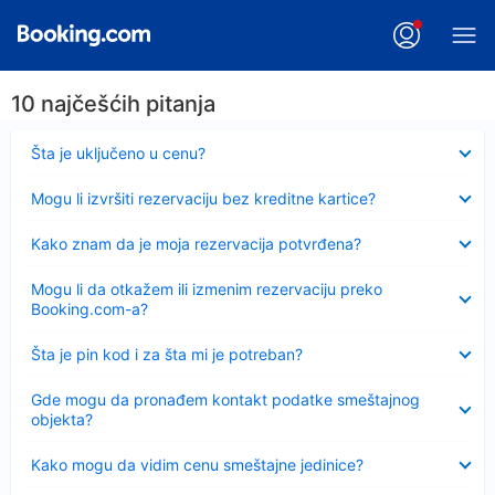
10 najčešćih pitanja
Sažeto
Šta je uključeno u cenu?
Sažeto
Mogu li izvršiti rezervaciju bez kreditne kartice?
Sažeto
Kako znam da je moja rezervacija potvrđena?
Sažeto
Mogu li da otkažem ili izmenim rezervaciju preko
Booking.com-a?
Sažeto
Šta je pin kod i za šta mi je potreban?
Sažeto
Gde mogu da pronađem kontakt podatke smeštajnog
objekta?
Sažeto
Kako mogu da vidim cenu smeštajne jedinice?