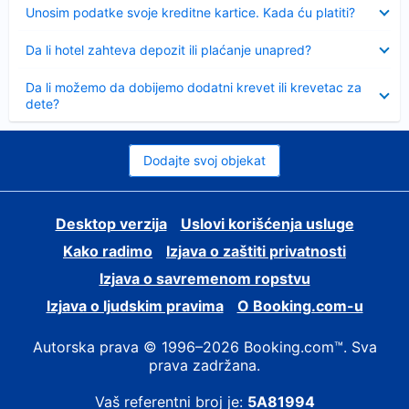
Sažeto
Unosim podatke svoje kreditne kartice. Kada ću platiti?
Sažeto
Da li hotel zahteva depozit ili plaćanje unapred?
Sažeto
Da li možemo da dobijemo dodatni krevet ili krevetac za
dete?
Dodajte svoj objekat
Desktop verzija
Uslovi korišćenja usluge
Kako radimo
Izjava o zaštiti privatnosti
Izjava o savremenom ropstvu
Izjava o ljudskim pravima
О Booking.com-u
Autorska prava © 1996–2026 Booking.com™. Sva
prava zadržana.
Vaš referentni broj je:
5A81994