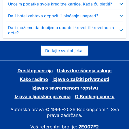
Sažeto
Unosim podatke svoje kreditne kartice. Kada ću platiti?
Sažeto
Da li hotel zahteva depozit ili plaćanje unapred?
Sažeto
Da li možemo da dobijemo dodatni krevet ili krevetac za
dete?
Dodajte svoj objekat
Desktop verzija
Uslovi korišćenja usluge
Kako radimo
Izjava o zaštiti privatnosti
Izjava o savremenom ropstvu
Izjava o ljudskim pravima
О Booking.com-u
Autorska prava © 1996–2026 Booking.com™. Sva
prava zadržana.
Vaš referentni broj je:
2E007F2