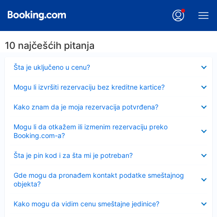
10 najčešćih pitanja
Sažeto
Šta je uključeno u cenu?
Sažeto
Mogu li izvršiti rezervaciju bez kreditne kartice?
Sažeto
Kako znam da je moja rezervacija potvrđena?
Sažeto
Mogu li da otkažem ili izmenim rezervaciju preko
Booking.com-a?
Sažeto
Šta je pin kod i za šta mi je potreban?
Sažeto
Gde mogu da pronađem kontakt podatke smeštajnog
objekta?
Sažeto
Kako mogu da vidim cenu smeštajne jedinice?