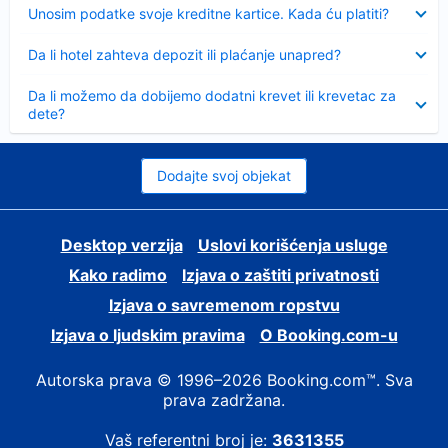
Sažeto
Unosim podatke svoje kreditne kartice. Kada ću platiti?
Sažeto
Da li hotel zahteva depozit ili plaćanje unapred?
Sažeto
Da li možemo da dobijemo dodatni krevet ili krevetac za
dete?
Dodajte svoj objekat
Desktop verzija
Uslovi korišćenja usluge
Kako radimo
Izjava o zaštiti privatnosti
Izjava o savremenom ropstvu
Izjava o ljudskim pravima
О Booking.com-u
Autorska prava © 1996–2026 Booking.com™. Sva
prava zadržana.
Vaš referentni broj je:
3631355