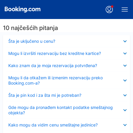
10 najčešćih pitanja
Sažeto
Šta je uključeno u cenu?
Sažeto
Mogu li izvršiti rezervaciju bez kreditne kartice?
Sažeto
Kako znam da je moja rezervacija potvrđena?
Sažeto
Mogu li da otkažem ili izmenim rezervaciju preko
Booking.com-a?
Sažeto
Šta je pin kod i za šta mi je potreban?
Sažeto
Gde mogu da pronađem kontakt podatke smeštajnog
objekta?
Sažeto
Kako mogu da vidim cenu smeštajne jedinice?