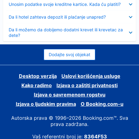
Sažeto
Unosim podatke svoje kreditne kartice. Kada ću platiti?
Sažeto
Da li hotel zahteva depozit ili plaćanje unapred?
Sažeto
Da li možemo da dobijemo dodatni krevet ili krevetac za
dete?
Dodajte svoj objekat
Desktop verzija
Uslovi korišćenja usluge
Kako radimo
Izjava o zaštiti privatnosti
Izjava o savremenom ropstvu
Izjava o ljudskim pravima
О Booking.com-u
Autorska prava © 1996–2026 Booking.com™. Sva
prava zadržana.
Vaš referentni broj je:
8364F53