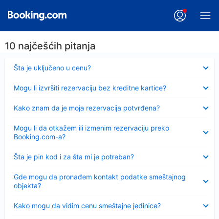
10 najčešćih pitanja
Sažeto
Šta je uključeno u cenu?
Sažeto
Mogu li izvršiti rezervaciju bez kreditne kartice?
Sažeto
Kako znam da je moja rezervacija potvrđena?
Sažeto
Mogu li da otkažem ili izmenim rezervaciju preko
Booking.com-a?
Sažeto
Šta je pin kod i za šta mi je potreban?
Sažeto
Gde mogu da pronađem kontakt podatke smeštajnog
objekta?
Sažeto
Kako mogu da vidim cenu smeštajne jedinice?