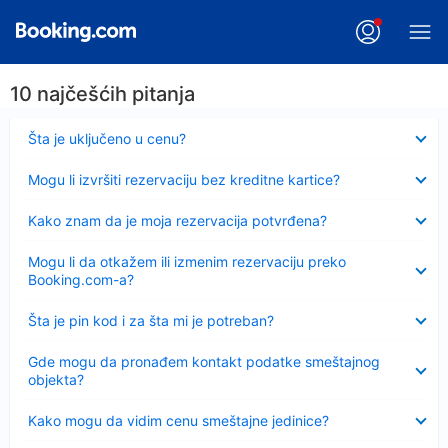
10 najčešćih pitanja
Sažeto
Šta je uključeno u cenu?
Sažeto
Mogu li izvršiti rezervaciju bez kreditne kartice?
Sažeto
Kako znam da je moja rezervacija potvrđena?
Sažeto
Mogu li da otkažem ili izmenim rezervaciju preko
Booking.com-a?
Sažeto
Šta je pin kod i za šta mi je potreban?
Sažeto
Gde mogu da pronađem kontakt podatke smeštajnog
objekta?
Sažeto
Kako mogu da vidim cenu smeštajne jedinice?