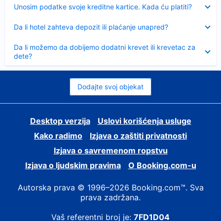
Sažeto
Unosim podatke svoje kreditne kartice. Kada ću platiti?
Sažeto
Da li hotel zahteva depozit ili plaćanje unapred?
Sažeto
Da li možemo da dobijemo dodatni krevet ili krevetac za
dete?
Dodajte svoj objekat
Desktop verzija
Uslovi korišćenja usluge
Kako radimo
Izjava o zaštiti privatnosti
Izjava o savremenom ropstvu
Izjava o ljudskim pravima
О Booking.com-u
Autorska prava © 1996–2026 Booking.com™. Sva
prava zadržana.
Vaš referentni broj je:
7FD1D04