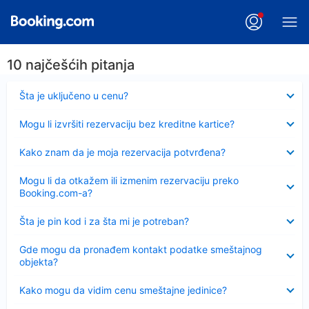
10 najčešćih pitanja
Sažeto
Šta je uključeno u cenu?
Sažeto
Mogu li izvršiti rezervaciju bez kreditne kartice?
Sažeto
Kako znam da je moja rezervacija potvrđena?
Sažeto
Mogu li da otkažem ili izmenim rezervaciju preko
Booking.com-a?
Sažeto
Šta je pin kod i za šta mi je potreban?
Sažeto
Gde mogu da pronađem kontakt podatke smeštajnog
objekta?
Sažeto
Kako mogu da vidim cenu smeštajne jedinice?