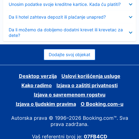
Sažeto
Unosim podatke svoje kreditne kartice. Kada ću platiti?
Sažeto
Da li hotel zahteva depozit ili plaćanje unapred?
Sažeto
Da li možemo da dobijemo dodatni krevet ili krevetac za
dete?
Dodajte svoj objekat
Desktop verzija
Uslovi korišćenja usluge
Kako radimo
Izjava o zaštiti privatnosti
Izjava o savremenom ropstvu
Izjava o ljudskim pravima
О Booking.com-u
Autorska prava © 1996–2026 Booking.com™. Sva
prava zadržana.
Vaš referentni broj je:
07FB4CD