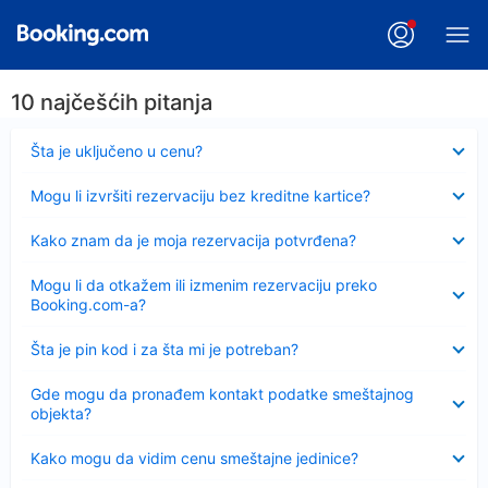
10 najčešćih pitanja
Sažeto
Šta je uključeno u cenu?
Sažeto
Mogu li izvršiti rezervaciju bez kreditne kartice?
Sažeto
Kako znam da je moja rezervacija potvrđena?
Sažeto
Mogu li da otkažem ili izmenim rezervaciju preko
Booking.com-a?
Sažeto
Šta je pin kod i za šta mi je potreban?
Sažeto
Gde mogu da pronađem kontakt podatke smeštajnog
objekta?
Sažeto
Kako mogu da vidim cenu smeštajne jedinice?