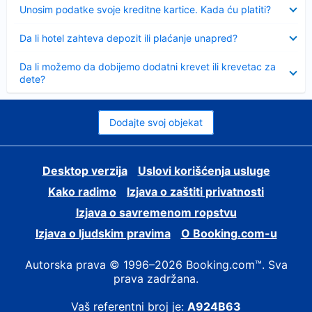
Sažeto
Unosim podatke svoje kreditne kartice. Kada ću platiti?
Sažeto
Da li hotel zahteva depozit ili plaćanje unapred?
Sažeto
Da li možemo da dobijemo dodatni krevet ili krevetac za
dete?
Dodajte svoj objekat
Desktop verzija
Uslovi korišćenja usluge
Kako radimo
Izjava o zaštiti privatnosti
Izjava o savremenom ropstvu
Izjava o ljudskim pravima
О Booking.com-u
Autorska prava © 1996–2026 Booking.com™. Sva
prava zadržana.
Vaš referentni broj je:
A924B63