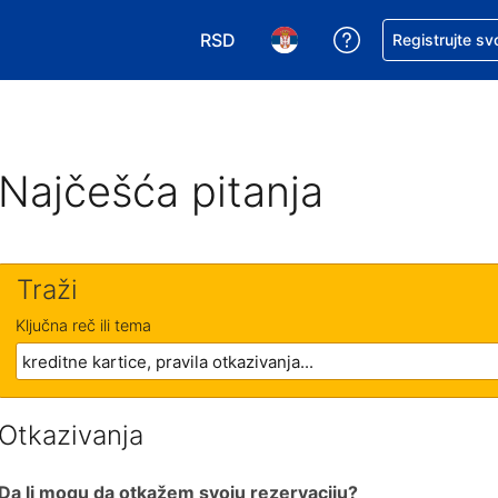
RSD
Zatražite pomoć
Registrujte sv
Izaberite valutu. Vaša trenutna valu
Izaberite jezik. Vaš trenutn
Najčešća pitanja
Traži
Ključna reč ili tema
Otkazivanja
Da li mogu da otkažem svoju rezervaciju?