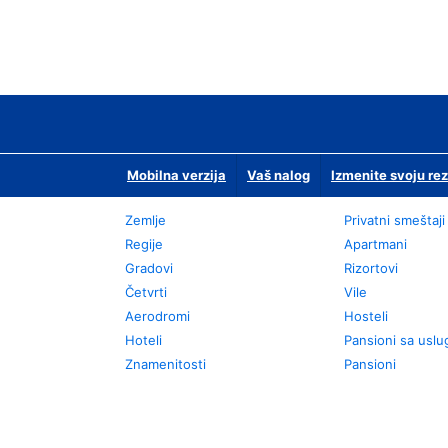
Mobilna verzija
Vaš nalog
Izmenite svoju rez
Zemlje
Privatni smeštaji
Regije
Apartmani
Gradovi
Rizortovi
Četvrti
Vile
Aerodromi
Hosteli
Hoteli
Pansioni sa usl
Znamenitosti
Pansioni