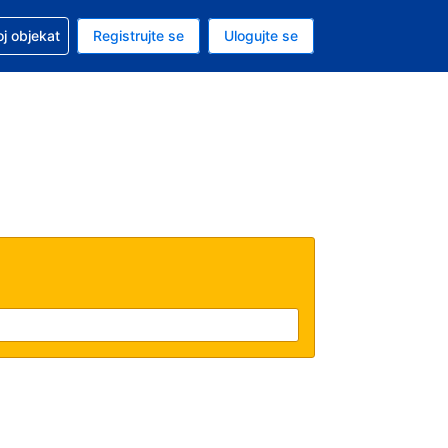
 u vezi sa rezervacijom
oj objekat
Registrujte se
Ulogujte se
ta je dinar
i jezik je Srpskom