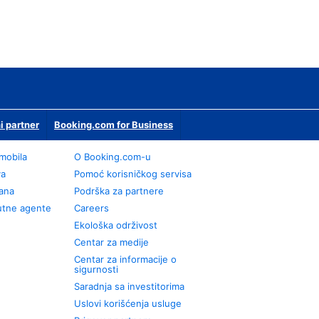
i partner
Booking.com for Business
omobila
О Booking.com-u
va
Pomoć korisničkog servisa
rana
Podrška za partnere
utne agente
Careers
Ekološka održivost
Centar za medije
Centar za informacije o
sigurnosti
Saradnja sa investitorima
Uslovi korišćenja usluge