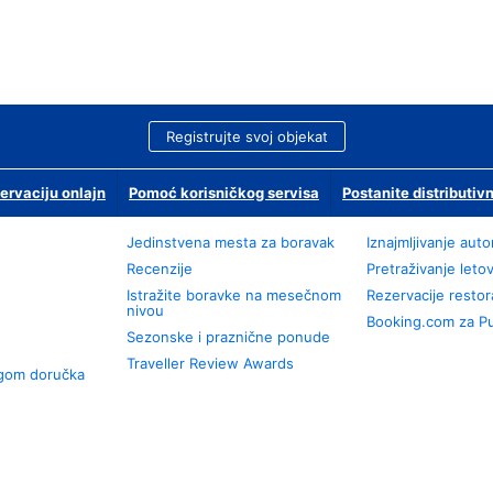
Registrujte svoj objekat
ervaciju onlajn
Pomoć korisničkog servisa
Postanite distributivn
Jedinstvena mesta za boravak
Iznajmljivanje aut
Recenzije
Pretraživanje leto
Istražite boravke na mesečnom
Rezervacije resto
nivou
Booking.com za P
Sezonske i praznične ponude
Traveller Review Awards
ugom doručka