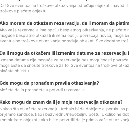
Da! Sve eventualne troškove otkazivanja određuje objekat i navodi ih
troškove plaćate objektu.
Ako moram da otkažem rezervaciju, da li moram da platim
Ako vaša rezervacija ima opciju besplatnog otkazivanja, ne plaćate n
moguće besplatno otkazati ili nema opciju povraćaja novca, mogli bi
eventualne troškove otkazivanja određuje objekat. Sve dodatne troš
Da li mogu da otkažem ili izmenim datume za rezervaciju
Izmena datuma nije moguća za rezervacije bez mogućnosti povraćaja
mogli biste da snosite troškove za to. Sve eventualne troškove otka
plaćate objektu.
Gde mogu da pronađem pravila otkazivanja?
Možete da ih pronađete u potvrdi rezervacije.
Kako mogu da znam da li je moja rezervacija otkazana?
Nakon što otkažete rezervaciju, trebalo bi da dobijete e-poruku sa p
prijemno sanduče, kao i bezvrednu/nepoželjnu poštu. Ukoliko ne dob
kontaktirate objekat kako biste potvrdili da je primio vaše otkazivanj