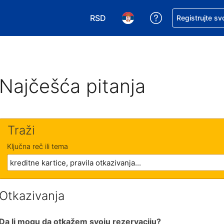
RSD
Zatražite pomoć
Registrujte sv
Izaberite valutu. Vaša trenutna valu
Izaberite jezik. Vaš trenutn
Najčešća pitanja
Traži
Ključna reč ili tema
Otkazivanja
Da li mogu da otkažem svoju rezervaciju?