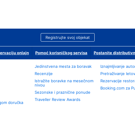
Registrujte svoj objekat
ervaciju onlajn
Pomoć korisničkog servisa
Postanite distributivn
Jedinstvena mesta za boravak
Iznajmljivanje aut
Recenzije
Pretraživanje leto
Istražite boravke na mesečnom
Rezervacije resto
nivou
Booking.com za P
Sezonske i praznične ponude
Traveller Review Awards
ugom doručka