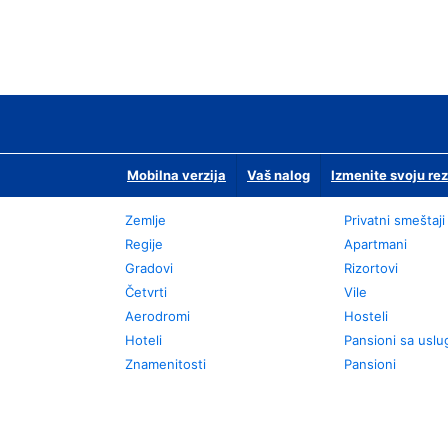
Mobilna verzija
Vaš nalog
Izmenite svoju rez
Zemlje
Privatni smeštaji
Regije
Apartmani
Gradovi
Rizortovi
Četvrti
Vile
Aerodromi
Hosteli
Hoteli
Pansioni sa usl
Znamenitosti
Pansioni