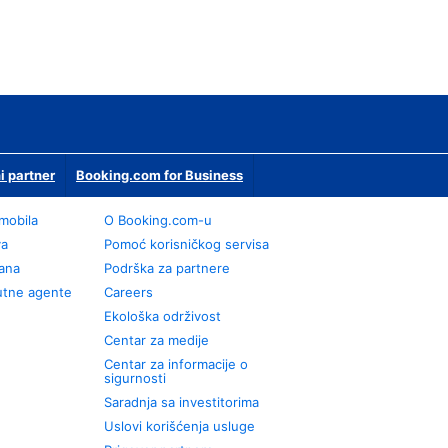
i partner
Booking.com for Business
omobila
О Booking.com-u
va
Pomoć korisničkog servisa
rana
Podrška za partnere
utne agente
Careers
Ekološka održivost
Centar za medije
Centar za informacije o
sigurnosti
Saradnja sa investitorima
Uslovi korišćenja usluge