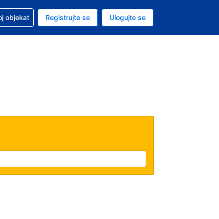
 u vezi sa rezervacijom
oj objekat
Registrujte se
Ulogujte se
ta je dinar
i jezik je Srpskom