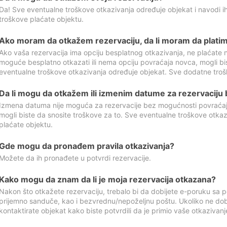
Da! Sve eventualne troškove otkazivanja određuje objekat i navodi ih
troškove plaćate objektu.
Ako moram da otkažem rezervaciju, da li moram da platim
Ako vaša rezervacija ima opciju besplatnog otkazivanja, ne plaćate n
moguće besplatno otkazati ili nema opciju povraćaja novca, mogli bi
eventualne troškove otkazivanja određuje objekat. Sve dodatne troš
Da li mogu da otkažem ili izmenim datume za rezervaciju
Izmena datuma nije moguća za rezervacije bez mogućnosti povraćaja
mogli biste da snosite troškove za to. Sve eventualne troškove otka
plaćate objektu.
Gde mogu da pronađem pravila otkazivanja?
Možete da ih pronađete u potvrdi rezervacije.
Kako mogu da znam da li je moja rezervacija otkazana?
Nakon što otkažete rezervaciju, trebalo bi da dobijete e-poruku sa p
prijemno sanduče, kao i bezvrednu/nepoželjnu poštu. Ukoliko ne dob
kontaktirate objekat kako biste potvrdili da je primio vaše otkazivanj