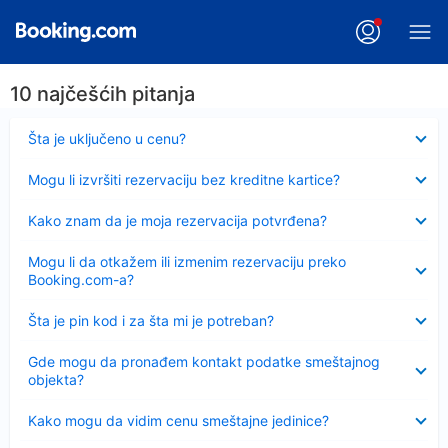
10 najčešćih pitanja
Sažeto
Šta je uključeno u cenu?
Sažeto
Mogu li izvršiti rezervaciju bez kreditne kartice?
Sažeto
Kako znam da je moja rezervacija potvrđena?
Sažeto
Mogu li da otkažem ili izmenim rezervaciju preko
Booking.com-a?
Sažeto
Šta je pin kod i za šta mi je potreban?
Sažeto
Gde mogu da pronađem kontakt podatke smeštajnog
objekta?
Sažeto
Kako mogu da vidim cenu smeštajne jedinice?