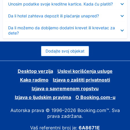
Sažeto
Unosim podatke svoje kreditne kartice. Kada ću platiti?
Sažeto
Da li hotel zahteva depozit ili plaćanje unapred?
Sažeto
Da li možemo da dobijemo dodatni krevet ili krevetac za
dete?
Dodajte svoj objekat
Desktop verzija
Uslovi korišćenja usluge
Kako radimo
Izjava o zaštiti privatnosti
Izjava o savremenom ropstvu
Izjava o ljudskim pravima
О Booking.com-u
Autorska prava © 1996–2026 Booking.com™. Sva
prava zadržana.
Vaš referentni broj je:
6A8671E