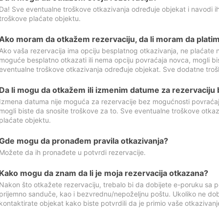
Da! Sve eventualne troškove otkazivanja određuje objekat i navodi ih
troškove plaćate objektu.
Ako moram da otkažem rezervaciju, da li moram da platim
Ako vaša rezervacija ima opciju besplatnog otkazivanja, ne plaćate n
moguće besplatno otkazati ili nema opciju povraćaja novca, mogli bi
eventualne troškove otkazivanja određuje objekat. Sve dodatne troš
Da li mogu da otkažem ili izmenim datume za rezervaciju
Izmena datuma nije moguća za rezervacije bez mogućnosti povraćaja
mogli biste da snosite troškove za to. Sve eventualne troškove otka
plaćate objektu.
Gde mogu da pronađem pravila otkazivanja?
Možete da ih pronađete u potvrdi rezervacije.
Kako mogu da znam da li je moja rezervacija otkazana?
Nakon što otkažete rezervaciju, trebalo bi da dobijete e-poruku sa p
prijemno sanduče, kao i bezvrednu/nepoželjnu poštu. Ukoliko ne dob
kontaktirate objekat kako biste potvrdili da je primio vaše otkazivanj