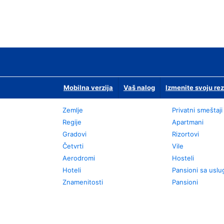
Mobilna verzija
Vaš nalog
Izmenite svoju rez
Zemlje
Privatni smeštaji
Regije
Apartmani
Gradovi
Rizortovi
Četvrti
Vile
Aerodromi
Hosteli
Hoteli
Pansioni sa usl
Znamenitosti
Pansioni