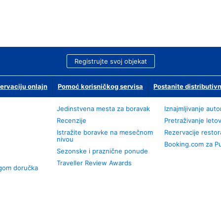
Registrujte svoj objekat
ervaciju onlajn
Pomoć korisničkog servisa
Postanite distributivn
Jedinstvena mesta za boravak
Iznajmljivanje aut
Recenzije
Pretraživanje leto
Istražite boravke na mesečnom
Rezervacije resto
nivou
Booking.com za P
Sezonske i praznične ponude
Traveller Review Awards
ugom doručka