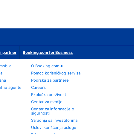
i partner
Booking.com for Business
omobila
О Booking.com-u
va
Pomoć korisničkog servisa
rana
Podrška za partnere
utne agente
Careers
Ekološka održivost
Centar za medije
Centar za informacije o
sigurnosti
Saradnja sa investitorima
Uslovi korišćenja usluge