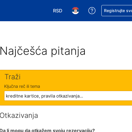
RSD
Zatražite pomoć
Registrujte sv
Izaberite valutu. Vaša trenutna valu
Izaberite jezik. Vaš trenutn
Najčešća pitanja
Traži
Ključna reč ili tema
Otkazivanja
Da li mogu da otkažem svoju rezervaciju?