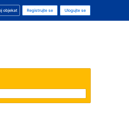
 u vezi sa rezervacijom
oj objekat
Registrujte se
Ulogujte se
ta je dinar
i jezik je Srpskom