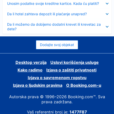
Sažeto
Unosim podatke svoje kreditne kartice. Kada ću platiti?
Sažeto
Da li hotel zahteva depozit ili plaćanje unapred?
Sažeto
Da li možemo da dobijemo dodatni krevet ili krevetac za
dete?
Dodajte svoj objekat
Desktop verzija
Uslovi korišćenja usluge
Kako radimo
Izjava o zaštiti privatnosti
Izjava o savremenom ropstvu
Izjava o ljudskim pravima
О Booking.com-u
Autorska prava © 1996–2026 Booking.com™. Sva
prava zadržana.
Vaš referentni broj je:
1477F87