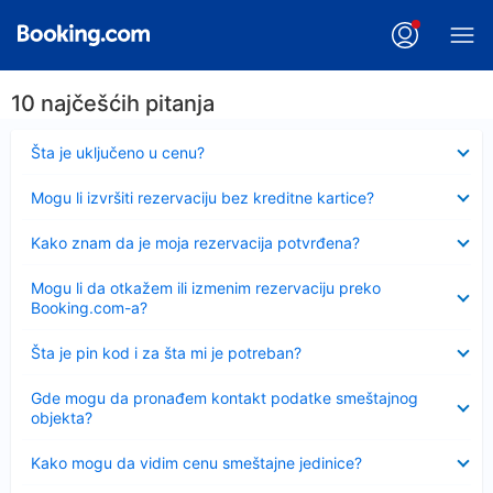
10 najčešćih pitanja
Sažeto
Šta je uključeno u cenu?
Sažeto
Mogu li izvršiti rezervaciju bez kreditne kartice?
Sažeto
Kako znam da je moja rezervacija potvrđena?
Sažeto
Mogu li da otkažem ili izmenim rezervaciju preko
Booking.com-a?
Sažeto
Šta je pin kod i za šta mi je potreban?
Sažeto
Gde mogu da pronađem kontakt podatke smeštajnog
objekta?
Sažeto
Kako mogu da vidim cenu smeštajne jedinice?