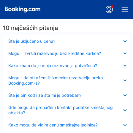
10 najčešćih pitanja
Sažeto
Šta je uključeno u cenu?
Sažeto
Mogu li izvršiti rezervaciju bez kreditne kartice?
Sažeto
Kako znam da je moja rezervacija potvrđena?
Sažeto
Mogu li da otkažem ili izmenim rezervaciju preko
Booking.com-a?
Sažeto
Šta je pin kod i za šta mi je potreban?
Sažeto
Gde mogu da pronađem kontakt podatke smeštajnog
objekta?
Sažeto
Kako mogu da vidim cenu smeštajne jedinice?