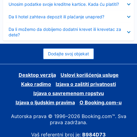
Sažeto
Unosim podatke svoje kreditne kartice. Kada ću platiti?
Sažeto
Da li hotel zahteva depozit ili plaćanje unapred?
Sažeto
Da li možemo da dobijemo dodatni krevet ili krevetac za
dete?
Dodajte svoj objekat
Desktop verzija
Uslovi korišćenja usluge
Kako radimo
Izjava o zaštiti privatnosti
Izjava o savremenom ropstvu
Izjava o ljudskim pravima
О Booking.com-u
Autorska prava © 1996–2026 Booking.com™. Sva
prava zadržana.
Vaš referentni broj je:
B984D73