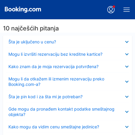
10 najčešćih pitanja
Sažeto
Šta je uključeno u cenu?
Sažeto
Mogu li izvršiti rezervaciju bez kreditne kartice?
Sažeto
Kako znam da je moja rezervacija potvrđena?
Sažeto
Mogu li da otkažem ili izmenim rezervaciju preko
Booking.com-a?
Sažeto
Šta je pin kod i za šta mi je potreban?
Sažeto
Gde mogu da pronađem kontakt podatke smeštajnog
objekta?
Sažeto
Kako mogu da vidim cenu smeštajne jedinice?