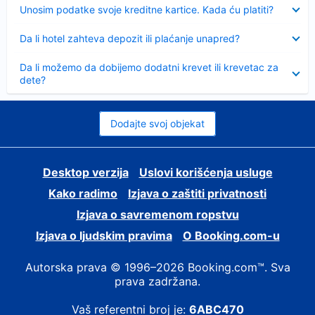
Sažeto
Unosim podatke svoje kreditne kartice. Kada ću platiti?
Sažeto
Da li hotel zahteva depozit ili plaćanje unapred?
Sažeto
Da li možemo da dobijemo dodatni krevet ili krevetac za
dete?
Dodajte svoj objekat
Desktop verzija
Uslovi korišćenja usluge
Kako radimo
Izjava o zaštiti privatnosti
Izjava o savremenom ropstvu
Izjava o ljudskim pravima
О Booking.com-u
Autorska prava © 1996–2026 Booking.com™. Sva
prava zadržana.
Vaš referentni broj je:
6ABC470