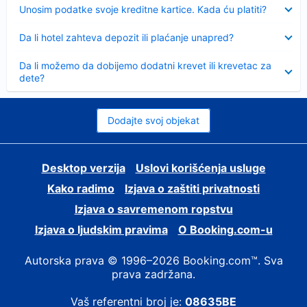
Sažeto
Unosim podatke svoje kreditne kartice. Kada ću platiti?
Sažeto
Da li hotel zahteva depozit ili plaćanje unapred?
Sažeto
Da li možemo da dobijemo dodatni krevet ili krevetac za
dete?
Dodajte svoj objekat
Desktop verzija
Uslovi korišćenja usluge
Kako radimo
Izjava o zaštiti privatnosti
Izjava o savremenom ropstvu
Izjava o ljudskim pravima
О Booking.com-u
Autorska prava © 1996–2026 Booking.com™. Sva
prava zadržana.
Vaš referentni broj je:
08635BE