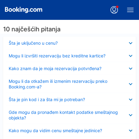
10 najčešćih pitanja
Sažeto
Šta je uključeno u cenu?
Sažeto
Mogu li izvršiti rezervaciju bez kreditne kartice?
Sažeto
Kako znam da je moja rezervacija potvrđena?
Sažeto
Mogu li da otkažem ili izmenim rezervaciju preko
Booking.com-a?
Sažeto
Šta je pin kod i za šta mi je potreban?
Sažeto
Gde mogu da pronađem kontakt podatke smeštajnog
objekta?
Sažeto
Kako mogu da vidim cenu smeštajne jedinice?