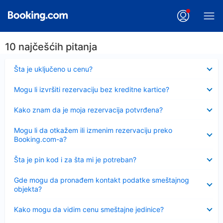
10 najčešćih pitanja
Sažeto
Šta je uključeno u cenu?
Sažeto
Mogu li izvršiti rezervaciju bez kreditne kartice?
Sažeto
Kako znam da je moja rezervacija potvrđena?
Sažeto
Mogu li da otkažem ili izmenim rezervaciju preko
Booking.com-a?
Sažeto
Šta je pin kod i za šta mi je potreban?
Sažeto
Gde mogu da pronađem kontakt podatke smeštajnog
objekta?
Sažeto
Kako mogu da vidim cenu smeštajne jedinice?