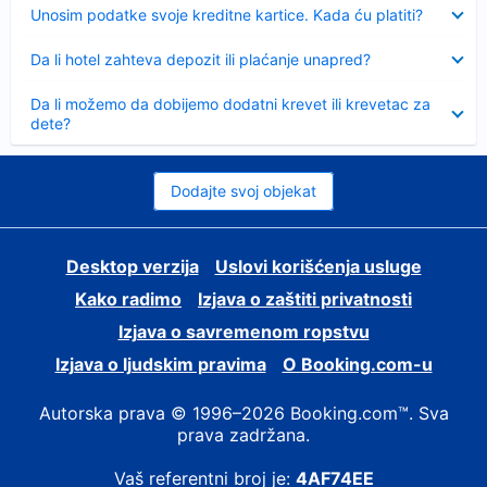
Sažeto
Unosim podatke svoje kreditne kartice. Kada ću platiti?
Sažeto
Da li hotel zahteva depozit ili plaćanje unapred?
Sažeto
Da li možemo da dobijemo dodatni krevet ili krevetac za
dete?
Dodajte svoj objekat
Desktop verzija
Uslovi korišćenja usluge
Kako radimo
Izjava o zaštiti privatnosti
Izjava o savremenom ropstvu
Izjava o ljudskim pravima
О Booking.com-u
Autorska prava © 1996–2026 Booking.com™. Sva
prava zadržana.
Vaš referentni broj je:
4AF74EE