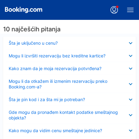
10 najčešćih pitanja
Sažeto
Šta je uključeno u cenu?
Sažeto
Mogu li izvršiti rezervaciju bez kreditne kartice?
Sažeto
Kako znam da je moja rezervacija potvrđena?
Sažeto
Mogu li da otkažem ili izmenim rezervaciju preko
Booking.com-a?
Sažeto
Šta je pin kod i za šta mi je potreban?
Sažeto
Gde mogu da pronađem kontakt podatke smeštajnog
objekta?
Sažeto
Kako mogu da vidim cenu smeštajne jedinice?