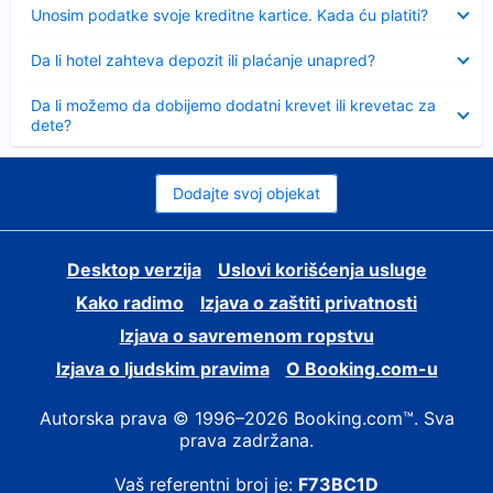
Sažeto
Unosim podatke svoje kreditne kartice. Kada ću platiti?
Sažeto
Da li hotel zahteva depozit ili plaćanje unapred?
Sažeto
Da li možemo da dobijemo dodatni krevet ili krevetac za
dete?
Dodajte svoj objekat
Desktop verzija
Uslovi korišćenja usluge
Kako radimo
Izjava o zaštiti privatnosti
Izjava o savremenom ropstvu
Izjava o ljudskim pravima
О Booking.com-u
Autorska prava © 1996–2026 Booking.com™. Sva
prava zadržana.
Vaš referentni broj je:
F73BC1D